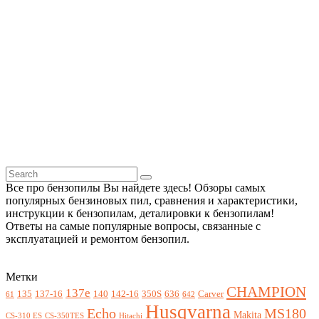
Все про бензопилы Вы найдете здесь! Обзоры самых
популярных бензиновых пил, сравнения и характеристики,
инструкции к бензопилам, деталировки к бензопилам!
Ответы на самые популярные вопросы, связанные с
эксплуатацией и ремонтом бензопил.
Метки
CHAMPION
137e
135
137-16
140
142-16
350S
636
Carver
61
642
Husqvarna
Echo
MS180
Makita
CS-310 ES
CS-350TES
Hitachi