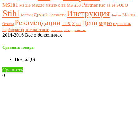
Partner
MS181
MS 250
SOLO
MS230
MS 210
MS 230 C-BE
RSG 38-16
Stihl
Инструкция
Масла
Дружба
Бензин
Запчасти
Ликбез
Рекомендации
Цепи
видео
ТТХ
Урал
глушитель
Отзывы
компактные
карбюратор
новости
обзор
рейтинг
2014-2016 Все о бензопилах
Сравнить товары
Всего: (
0
)
Сравнить
0