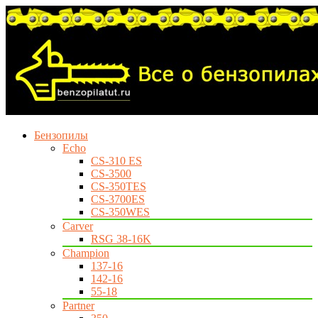
Бензопилы
Echo
CS-310 ES
CS-3500
CS-350TES
CS-3700ES
CS-350WES
Carver
RSG 38-16K
Champion
137-16
142-16
55-18
Partner