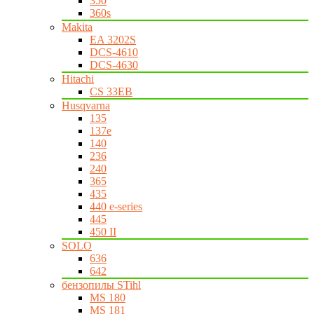
350
360s
Makita
EA 3202S
DCS-4610
DCS-4630
Hitachi
CS 33EB
Husqvarna
135
137e
140
236
240
365
435
440 e-series
445
450 II
SOLO
636
642
бензопилы STihl
MS 180
MS 181