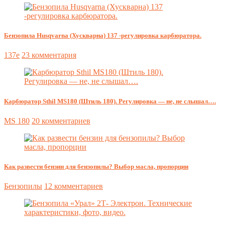
Бензопила Husqvarna (Хускварна) 137 -регулировка карбюратора.
137e
23 комментария
Карбюратор Sthil MS180 (Штиль 180). Регулировка — не, не слышал….
MS 180
20 комментариев
Как развести бензин для бензопилы? Выбор масла, пропорции
Бензопилы
12 комментариев