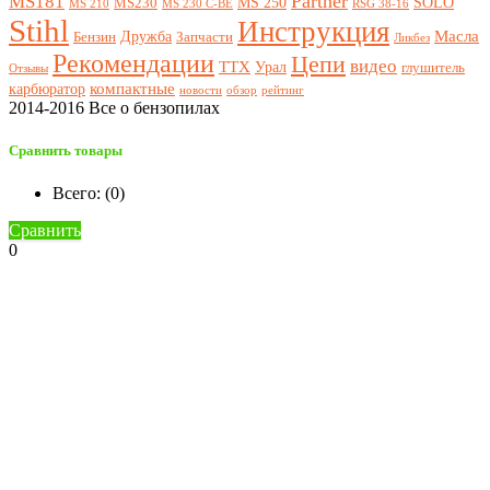
Partner
MS181
MS 250
SOLO
MS230
MS 210
MS 230 C-BE
RSG 38-16
Stihl
Инструкция
Масла
Дружба
Бензин
Запчасти
Ликбез
Рекомендации
Цепи
видео
ТТХ
Урал
глушитель
Отзывы
компактные
карбюратор
новости
обзор
рейтинг
2014-2016 Все о бензопилах
Сравнить товары
Всего: (
0
)
Сравнить
0