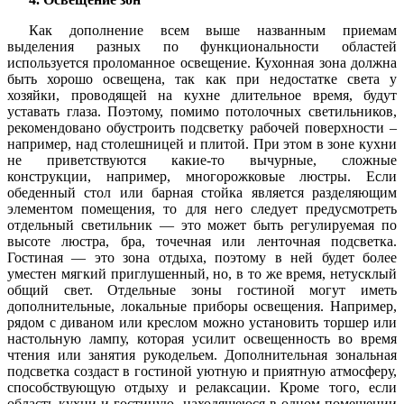
Как дополнение всем выше названным приемам
выделения разных по функциональности областей
используется проломанное освещение. Кухонная зона должна
быть хорошо освещена, так как при недостатке света у
хозяйки, проводящей на кухне длительное время, будут
уставать глаза. Поэтому, помимо потолочных светильников,
рекомендовано обустроить подсветку рабочей поверхности –
например, над столешницей и плитой. При этом в зоне кухни
не приветствуются какие-то вычурные, сложные
конструкции, например, многорожковые люстры. Если
обеденный стол или барная стойка является разделяющим
элементом помещения, то для него следует предусмотреть
отдельный светильник — это может быть регулируемая по
высоте люстра, бра, точечная или ленточная подсветка.
Гостиная — это зона отдыха, поэтому в ней будет более
уместен мягкий приглушенный, но, в то же время, нетусклый
общий свет. Отдельные зоны гостиной могут иметь
дополнительные, локальные приборы освещения. Например,
рядом с диваном или креслом можно установить торшер или
настольную лампу, которая усилит освещенность во время
чтения или занятия рукодельем. Дополнительная зональная
подсветка создаст в гостиной уютную и приятную атмосферу,
способствующую отдыху и релаксации. Кроме того, если
область кухни и гостиную, находящеюся в одном помещении