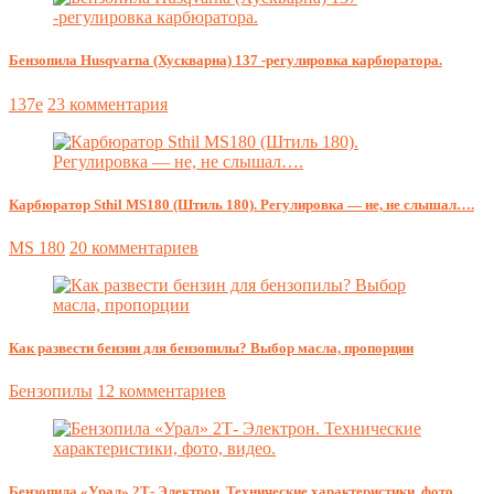
Бензопила Husqvarna (Хускварна) 137 -регулировка карбюратора.
137e
23 комментария
Карбюратор Sthil MS180 (Штиль 180). Регулировка — не, не слышал….
MS 180
20 комментариев
Как развести бензин для бензопилы? Выбор масла, пропорции
Бензопилы
12 комментариев
Бензопила «Урал» 2Т- Электрон. Технические характеристики, фото,