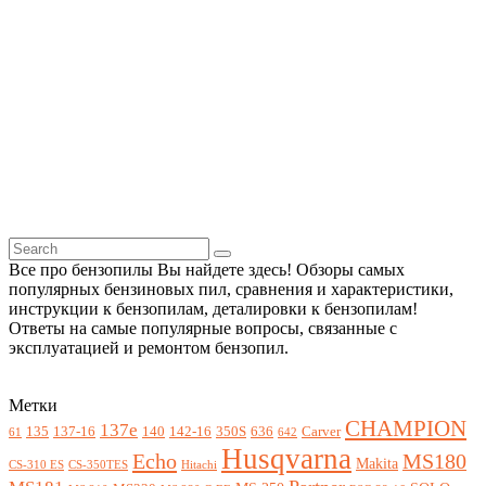
Все про бензопилы Вы найдете здесь! Обзоры самых
популярных бензиновых пил, сравнения и характеристики,
инструкции к бензопилам, деталировки к бензопилам!
Ответы на самые популярные вопросы, связанные с
эксплуатацией и ремонтом бензопил.
Метки
CHAMPION
137e
135
137-16
140
142-16
350S
636
Carver
61
642
Husqvarna
Echo
MS180
Makita
CS-310 ES
CS-350TES
Hitachi