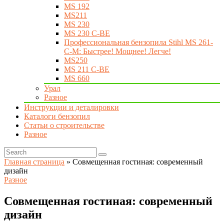
MS 192
MS211
MS 230
MS 230 C-BE
Профессиональная бензопила Stihl MS 261-
C-M: Быстрее! Мощнее! Легче!
MS250
MS 211 C-BE
MS 660
Урал
Разное
Инструкции и деталировки
Каталоги бензопил
Статьи о строительстве
Разное
Главная страница
»
Совмещенная гостиная: современный
дизайн
Разное
Совмещенная гостиная: современный
дизайн