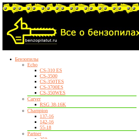
Бензопилы
Echo
CS-310 ES
CS-3500
CS-350TES
CS-3700ES
CS-350WES
Carver
RSG 38-16K
Champion
137-16
142-16
55-18
Partner