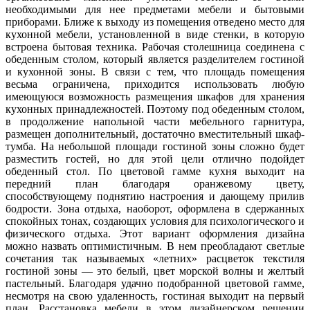
необходимыми для нее предметами мебели и бытовыми
приборами. Ближе к выходу из помещения отведено место для
кухонной мебели, установленной в виде стенки, в которую
встроена бытовая техника. Рабочая столешница соединена с
обеденным столом, который является разделителем гостиной
и кухонной зоны. В связи с тем, что площадь помещения
весьма ограничена, приходится использовать любую
имеющуюся возможность размещения шкафов для хранения
кухонных принадлежностей. Поэтому под обеденным столом,
в продолжение напольной части мебельного гарнитура,
размещен дополнительный, достаточно вместительный шкаф-
тумба. На небольшой площади гостиной зоны сложно будет
разместить гостей, но для этой цели отлично подойдет
обеденный стол. По цветовой гамме кухня выходит на
передний план благодаря оранжевому цвету,
способствующему поднятию настроения и дающему прилив
бодрости. Зона отдыха, наоборот, оформлена в сдержанных
спокойных тонах, создающих условия для психологического и
физического отдыха. Этот вариант оформления дизайна
можно назвать оптимистичным. В нем преобладают светлые
сочетания так называемых «летних» расцветок текстиля
гостиной зоны — это белый, цвет морской волны и желтый
пастельный. Благодаря удачно подобранной цветовой гамме,
несмотря на свою удаленность, гостиная выходит на первый
план. Расстановка мебели в этом дизайнерском решении