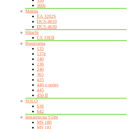
350
360s
Makita
EA 3202S
DCS-4610
DCS-4630
Hitachi
CS 33EB
Husqvarna
135
137e
140
236
240
365
435
440 e-series
445
450 II
SOLO
636
642
бензопилы STihl
MS 180
MS 181