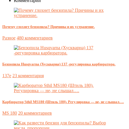
Комментарии
Почему глохнет бензопила? Причины и их устранение.
Разное
480 комментариев
Бензопила Husqvarna (Хускварна) 137 -регулировка карбюратора.
137e
23 комментария
Карбюратор Sthil MS180 (Штиль 180). Регулировка — не, не слышал….
MS 180
20 комментариев