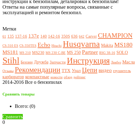
инструкции к бензопилам, деталировки к бензопилам!
Ответы на самые популярные вопросы, связанные с
эксплуатацией и ремонтом бензопил.
Метки
CHAMPION
137e
135
137-16
140
142-16
350S
636
Carver
61
642
Husqvarna
Echo
MS180
Makita
CS-310 ES
CS-350TES
Hitachi
Partner
MS181
MS 250
SOLO
MS230
MS 210
MS 230 C-BE
RSG 38-16
Stihl
Инструкция
Масла
Дружба
Бензин
Запчасти
Ликбез
Рекомендации
Цепи
видео
ТТХ
Урал
глушитель
Отзывы
компактные
карбюратор
новости
обзор
рейтинг
2014-2016 Все о бензопилах
Сравнить товары
Всего: (
0
)
Сравнить
0