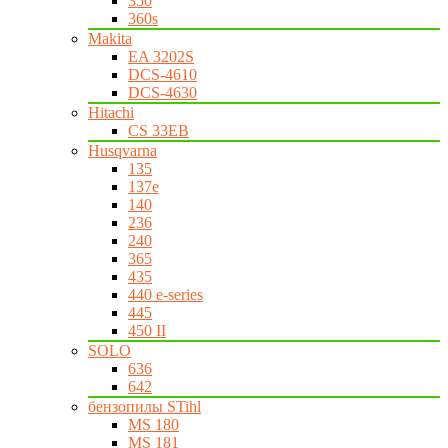
350
360s
Makita
EA 3202S
DCS-4610
DCS-4630
Hitachi
CS 33EB
Husqvarna
135
137e
140
236
240
365
435
440 e-series
445
450 II
SOLO
636
642
бензопилы STihl
MS 180
MS 181