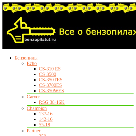
Бензопилы
Echo
CS-310 ES
CS-3500
CS-350TES
CS-3700ES
CS-350WES
Carver
RSG 38-16K
Champion
137-16
142-16
55-18
Partner