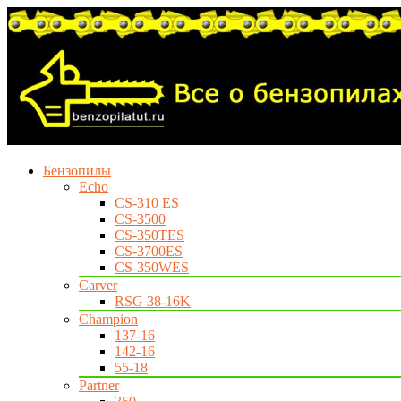
Бензопилы
Echo
CS-310 ES
CS-3500
CS-350TES
CS-3700ES
CS-350WES
Carver
RSG 38-16K
Champion
137-16
142-16
55-18
Partner