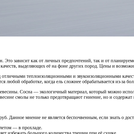
. Это зависит как от личных предпочтений, так и от планируе
ду качеств, выделяющих её на фоне других пород. Цены и возмо
род отличными теплоизоляционными и звукоизоляционными качест
тся любой обработке, когда ель сложнее обрабатывается из-за бо
древесины. Сосна — экологичный материал, который можно испол
весине смолы не только предотвращают гниение, но и содержат 
уб. Данное мнение не является беспочвенным, если знать о дос
 летом — в прохладе.
яет избежать большого количества трещин при её сушке.