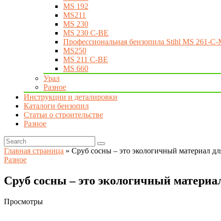
MS 192
MS211
MS 230
MS 230 C-BE
Профессиональная бензопила Stihl MS 261-C-
MS250
MS 211 C-BE
MS 660
Урал
Разное
Инструкции и деталировки
Каталоги бензопил
Статьи о строительстве
Разное
Главная страница
»
Сруб сосны – это экологичный материал дл
Разное
Сруб сосны – это экологичный материал
Просмотры