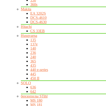
350
360s
Makita
EA 3202S
DCS-4610
DCS-4630
Hitachi
CS 33EB
Husqvarna
135
137e
140
236
240
365
435
440 e-series
445
450 II
SOLO
636
642
бензопилы STihl
MS 180
MS 181