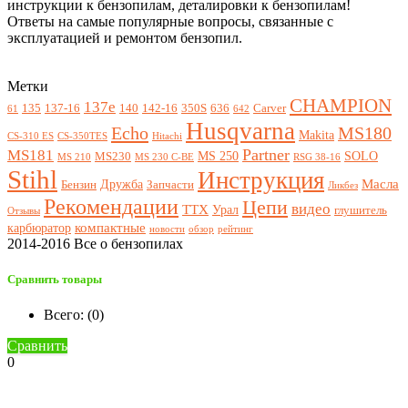
инструкции к бензопилам, деталировки к бензопилам!
Ответы на самые популярные вопросы, связанные с
эксплуатацией и ремонтом бензопил.
Метки
CHAMPION
137e
135
137-16
140
142-16
350S
636
Carver
61
642
Husqvarna
Echo
MS180
Makita
CS-310 ES
CS-350TES
Hitachi
Partner
MS181
MS 250
SOLO
MS230
MS 210
MS 230 C-BE
RSG 38-16
Stihl
Инструкция
Масла
Дружба
Бензин
Запчасти
Ликбез
Рекомендации
Цепи
видео
ТТХ
Урал
глушитель
Отзывы
компактные
карбюратор
новости
обзор
рейтинг
2014-2016 Все о бензопилах
Сравнить товары
Всего: (
0
)
Сравнить
0