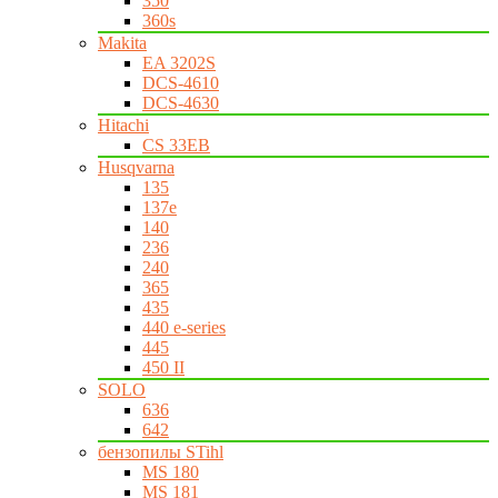
350
360s
Makita
EA 3202S
DCS-4610
DCS-4630
Hitachi
CS 33EB
Husqvarna
135
137e
140
236
240
365
435
440 e-series
445
450 II
SOLO
636
642
бензопилы STihl
MS 180
MS 181