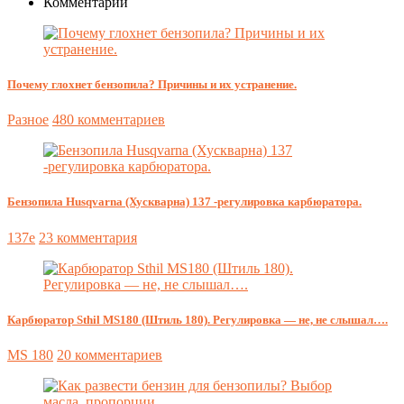
Комментарии
Почему глохнет бензопила? Причины и их устранение.
Разное
480 комментариев
Бензопила Husqvarna (Хускварна) 137 -регулировка карбюратора.
137e
23 комментария
Карбюратор Sthil MS180 (Штиль 180). Регулировка — не, не слышал….
MS 180
20 комментариев