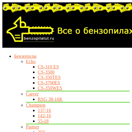
Бензопилы
Echo
CS-310 ES
CS-3500
CS-350TES
CS-3700ES
CS-350WES
Carver
RSG 38-16K
Champion
137-16
142-16
55-18
Partner