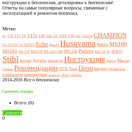
инструкции к бензопилам, деталировки к бензопилам!
Ответы на самые популярные вопросы, связанные с
эксплуатацией и ремонтом бензопил.
Метки
CHAMPION
137e
135
137-16
140
142-16
350S
636
Carver
61
642
Husqvarna
Echo
MS180
Makita
CS-310 ES
CS-350TES
Hitachi
Partner
MS181
MS 250
SOLO
MS230
MS 210
MS 230 C-BE
RSG 38-16
Stihl
Инструкция
Масла
Дружба
Бензин
Запчасти
Ликбез
Рекомендации
Цепи
видео
ТТХ
Урал
глушитель
Отзывы
компактные
карбюратор
новости
обзор
рейтинг
2014-2016 Все о бензопилах
Сравнить товары
Всего: (
0
)
Сравнить
0