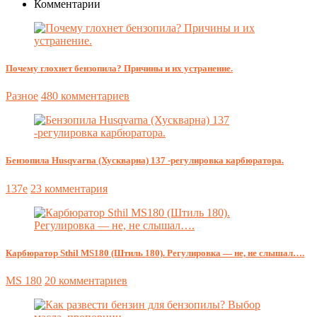
Комментарии
Почему глохнет бензопила? Причины и их устранение.
Разное
480 комментариев
Бензопила Husqvarna (Хускварна) 137 -регулировка карбюратора.
137e
23 комментария
Карбюратор Sthil MS180 (Штиль 180). Регулировка — не, не слышал….
MS 180
20 комментариев