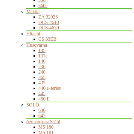
350
360s
Makita
EA 3202S
DCS-4610
DCS-4630
Hitachi
CS 33EB
Husqvarna
135
137e
140
236
240
365
435
440 e-series
445
450 II
SOLO
636
642
бензопилы STihl
MS 180
MS 181