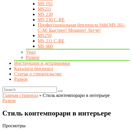
MS 192
MS211
MS 230
MS 230 C-BE
Профессиональная бензопила Stihl MS 261-
C-M: Быстрее! Мощнее! Легче!
MS250
MS 211 C-BE
MS 660
Урал
Разное
Инструкции и деталировки
Каталоги бензопил
Статьи о строительстве
Разное
Главная страница
»
Стиль контемпорари в интерьере
Разное
Стиль контемпорари в интерьере
Просмотры