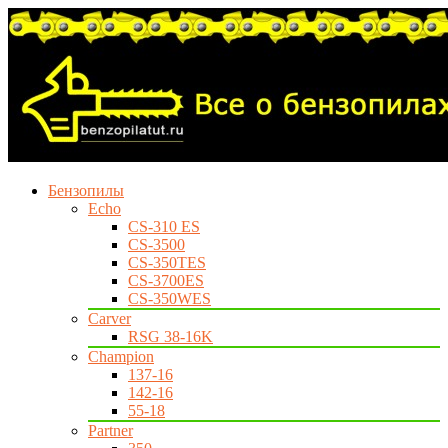
Бензопилы
Echo
CS-310 ES
CS-3500
CS-350TES
CS-3700ES
CS-350WES
Carver
RSG 38-16K
Champion
137-16
142-16
55-18
Partner