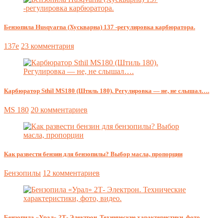
Бензопила Husqvarna (Хускварна) 137 -регулировка карбюратора.
137e
23 комментария
Карбюратор Sthil MS180 (Штиль 180). Регулировка — не, не слышал….
MS 180
20 комментариев
Как развести бензин для бензопилы? Выбор масла, пропорции
Бензопилы
12 комментариев
Бензопила «Урал» 2Т- Электрон. Технические характеристики, фото,