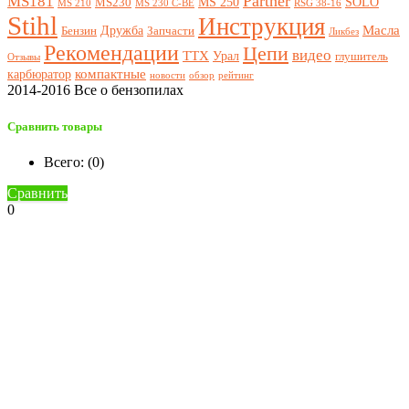
Partner
MS181
MS 250
SOLO
MS230
MS 210
MS 230 C-BE
RSG 38-16
Stihl
Инструкция
Масла
Дружба
Бензин
Запчасти
Ликбез
Рекомендации
Цепи
видео
ТТХ
Урал
глушитель
Отзывы
компактные
карбюратор
новости
обзор
рейтинг
2014-2016 Все о бензопилах
Сравнить товары
Всего: (
0
)
Сравнить
0