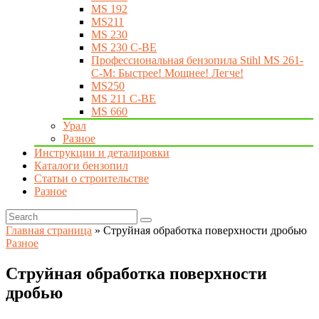
MS 192
MS211
MS 230
MS 230 C-BE
Профессиональная бензопила Stihl MS 261-
C-M: Быстрее! Мощнее! Легче!
MS250
MS 211 C-BE
MS 660
Урал
Разное
Инструкции и деталировки
Каталоги бензопил
Статьи о строительстве
Разное
Главная страница
»
Струйная обработка поверхности дробью
Разное
Струйная обработка поверхности
дробью