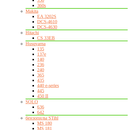
350
360s
Makita
EA 3202S
DCS-4610
DCS-4630
Hitachi
CS 33EB
Husqvarna
135
137e
140
236
240
365
435
440 e-series
445
450 II
SOLO
636
642
бензопилы STihl
MS 180
MS 181