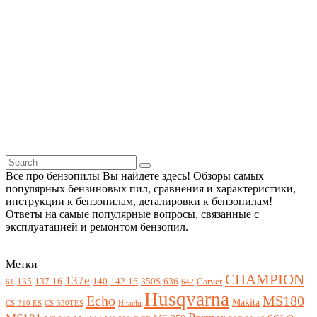
Все про бензопилы Вы найдете здесь! Обзоры самых
популярных бензиновых пил, сравнения и характеристики,
инструкции к бензопилам, деталировки к бензопилам!
Ответы на самые популярные вопросы, связанные с
эксплуатацией и ремонтом бензопил.
Метки
CHAMPION
137e
135
137-16
140
142-16
350S
636
Carver
61
642
Husqvarna
Echo
MS180
Makita
CS-310 ES
CS-350TES
Hitachi