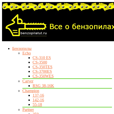
Бензопилы
Echo
CS-310 ES
CS-3500
CS-350TES
CS-3700ES
CS-350WES
Carver
RSG 38-16K
Champion
137-16
142-16
55-18
Partner