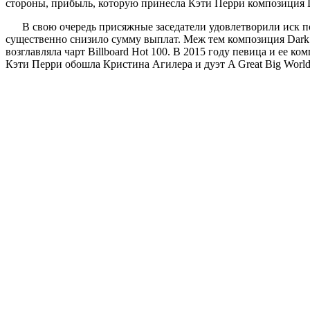
стороны, прибыль, которую принесла Кэти Перри композиция D
В свою очередь присяжные заседатели удовлетворили иск п
существенно снизило сумму выплат. Меж тем композиция Dark H
возглавляла чарт Billboard Hot 100. В 2015 году певица и е
Кэти Перри обошла Кристина Агилера и дуэт A Great Big World 