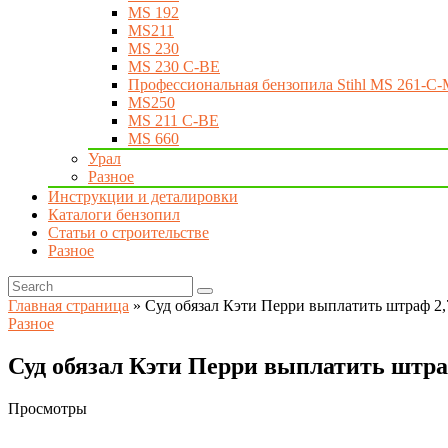
MS 192
MS211
MS 230
MS 230 C-BE
Профессиональная бензопила Stihl MS 261-C-
MS250
MS 211 C-BE
MS 660
Урал
Разное
Инструкции и деталировки
Каталоги бензопил
Статьи о строительстве
Разное
Главная страница
»
Суд обязал Кэти Перри выплатить штраф 2,
Разное
Суд обязал Кэти Перри выплатить штраф
Просмотры