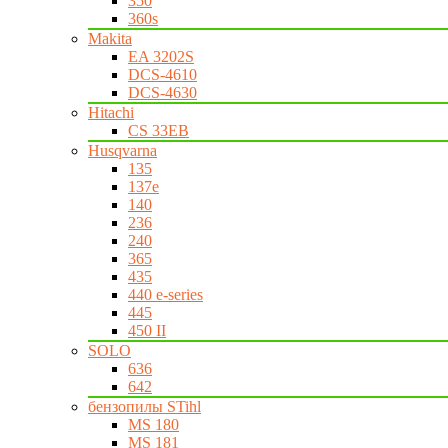
350
360s
Makita
EA 3202S
DCS-4610
DCS-4630
Hitachi
CS 33EB
Husqvarna
135
137e
140
236
240
365
435
440 e-series
445
450 II
SOLO
636
642
бензопилы STihl
MS 180
MS 181