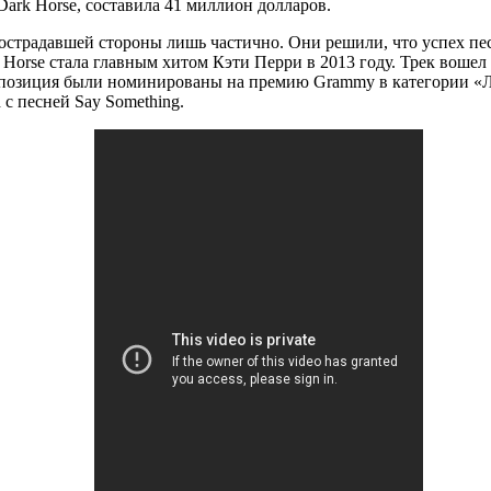
ark Horse, составила 41 миллион долларов.
острадавшей стороны лишь частично. Они решили, что успех пес
orse стала главным хитом Кэти Перри в 2013 году. Трек вошел в
е композиция были номинированы на премию Grammy в категории 
с песней Say Something.