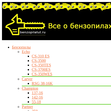
Бензопилы
Echo
CS-310 ES
CS-3500
CS-350TES
CS-3700ES
CS-350WES
Carver
RSG 38-16K
Champion
137-16
142-16
55-18
Partner