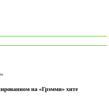
те
инированном на «Грэмми» хите