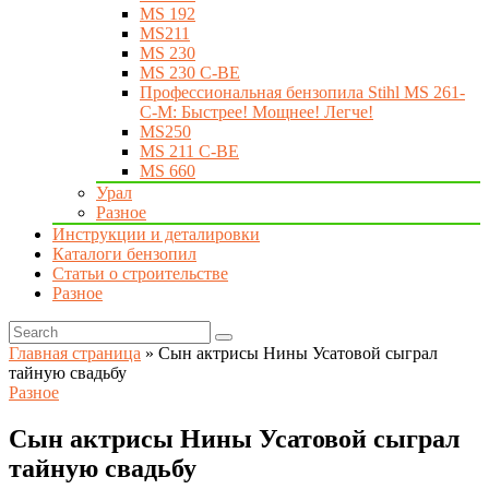
MS 192
MS211
MS 230
MS 230 C-BE
Профессиональная бензопила Stihl MS 261-
C-M: Быстрее! Мощнее! Легче!
MS250
MS 211 C-BE
MS 660
Урал
Разное
Инструкции и деталировки
Каталоги бензопил
Статьи о строительстве
Разное
Главная страница
»
Сын актрисы Нины Усатовой сыграл
тайную свадьбу
Разное
Сын актрисы Нины Усатовой сыграл
тайную свадьбу