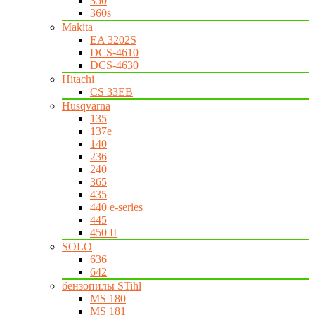
350
360s
Makita
EA 3202S
DCS-4610
DCS-4630
Hitachi
CS 33EB
Husqvarna
135
137e
140
236
240
365
435
440 e-series
445
450 II
SOLO
636
642
бензопилы STihl
MS 180
MS 181