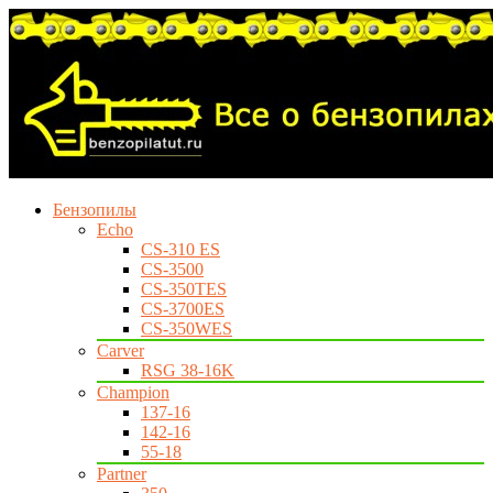
Бензопилы
Echo
CS-310 ES
CS-3500
CS-350TES
CS-3700ES
CS-350WES
Carver
RSG 38-16K
Champion
137-16
142-16
55-18
Partner