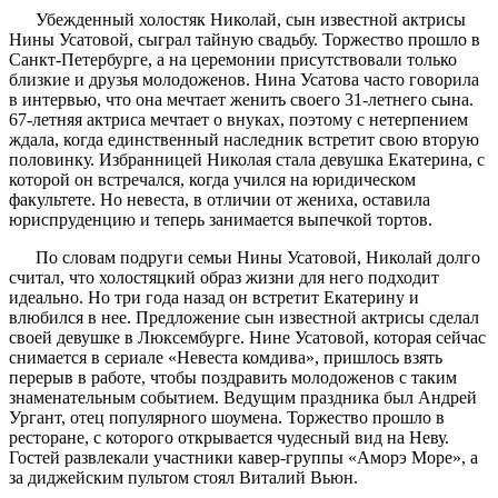
Убежденный холостяк Николай, сын известной актрисы
Нины Усатовой, сыграл тайную свадьбу. Торжество прошло в
Санкт-Петербурге, а на церемонии присутствовали только
близкие и друзья молодоженов. Нина Усатова часто говорила
в интервью, что она мечтает женить своего 31-летнего сына.
67-летняя актриса мечтает о внуках, поэтому с нетерпением
ждала, когда единственный наследник встретит свою вторую
половинку. Избранницей Николая стала девушка Екатерина, с
которой он встречался, когда учился на юридическом
факультете. Но невеста, в отличии от жениха, оставила
юриспруденцию и теперь занимается выпечкой тортов.
По словам подруги семьи Нины Усатовой, Николай долго
считал, что холостяцкий образ жизни для него подходит
идеально. Но три года назад он встретит Екатерину и
влюбился в нее. Предложение сын известной актрисы сделал
своей девушке в Люксембурге. Нине Усатовой, которая сейчас
снимается в сериале «Невеста комдива», пришлось взять
перерыв в работе, чтобы поздравить молодоженов с таким
знаменательным событием. Ведущим праздника был Андрей
Ургант, отец популярного шоумена. Торжество прошло в
ресторане, с которого открывается чудесный вид на Неву.
Гостей развлекали участники кавер-группы «Аморэ Море», а
за диджейским пультом стоял Виталий Вьюн.