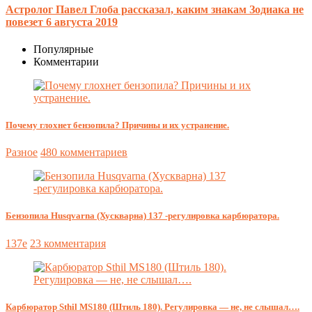
Астролог Павел Глоба рассказал, каким знакам Зодиака не
повезет 6 августа 2019
Популярные
Комментарии
Почему глохнет бензопила? Причины и их устранение.
Разное
480 комментариев
Бензопила Husqvarna (Хускварна) 137 -регулировка карбюратора.
137e
23 комментария
Карбюратор Sthil MS180 (Штиль 180). Регулировка — не, не слышал….