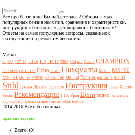
Все про бензопилы Вы найдете здесь! Обзоры самых
популярных бензиновых пил, сравнения и характеристики,
инструкции к бензопилам, деталировки к бензопилам!
Ответы на самые популярные вопросы, связанные с
эксплуатацией и ремонтом бензопил.
Метки
CHAMPION
137e
135
137-16
140
142-16
350S
636
Carver
61
642
Husqvarna
Echo
MS180
Makita
CS-310 ES
CS-350TES
Hitachi
Partner
MS181
MS 250
SOLO
MS230
MS 210
MS 230 C-BE
RSG 38-16
Stihl
Инструкция
Масла
Дружба
Бензин
Запчасти
Ликбез
Рекомендации
Цепи
видео
ТТХ
Урал
глушитель
Отзывы
компактные
карбюратор
новости
обзор
рейтинг
2014-2016 Все о бензопилах
Сравнить товары
Всего: (
0
)