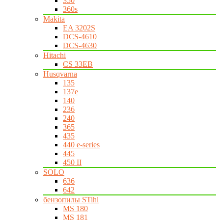
350
360s
Makita
EA 3202S
DCS-4610
DCS-4630
Hitachi
CS 33EB
Husqvarna
135
137e
140
236
240
365
435
440 e-series
445
450 II
SOLO
636
642
бензопилы STihl
MS 180
MS 181