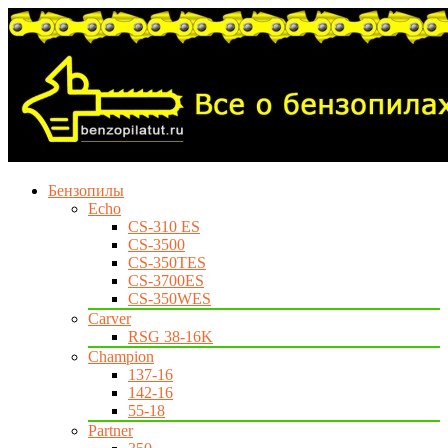
Бензопилы
Echo
CS-310 ES
CS-3500
CS-350TES
CS-3700ES
CS-350WES
Carver
RSG 38-16K
Champion
137-16
142-16
55-18
Partner