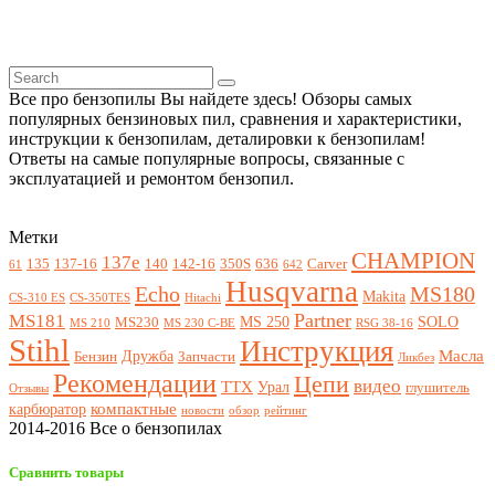
Все про бензопилы Вы найдете здесь! Обзоры самых
популярных бензиновых пил, сравнения и характеристики,
инструкции к бензопилам, деталировки к бензопилам!
Ответы на самые популярные вопросы, связанные с
эксплуатацией и ремонтом бензопил.
Метки
CHAMPION
137e
135
137-16
140
142-16
350S
636
Carver
61
642
Husqvarna
Echo
MS180
Makita
CS-310 ES
CS-350TES
Hitachi
Partner
MS181
MS 250
SOLO
MS230
MS 210
MS 230 C-BE
RSG 38-16
Stihl
Инструкция
Масла
Дружба
Бензин
Запчасти
Ликбез
Рекомендации
Цепи
видео
ТТХ
Урал
глушитель
Отзывы
компактные
карбюратор
новости
обзор
рейтинг
2014-2016 Все о бензопилах
Сравнить товары