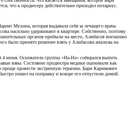
 собственность. Что касается завещания, которое Бари
ется, что к продюсеру действительно приходил нотариус.
рият Мухина, которая выдавала себя за лечащего врача
сова насильно удерживают в квартире. Собственно, поэтому
хранительных органов прибыли на место, Алибасов внезапано
того было принято решение взять у Алибасова анализы на
 4 июня. Основатель группы «На-На» собирался выпить
овавые язвы. Состояние продюсера медики оценивали как
ло проще провести экстренную терапию. Бари Каримович
 быстро пошел на поправку и вскоре его отпустили домой.