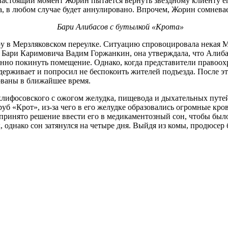
астоящий момент Жорин пытается вернуть звездному клиенту его
та, в любом случае будет аннулировано. Впрочем, Жорин сомнева
Бари Алибасов с бутылкой «Крота»
 в Мерзляковском переулке. Ситуацию спровоцировала некая Ма
 Бари Каримовича Вадим Горжанкин, она утверждала, что Алиба
венно покинуть помещение. Однако, когда представители правоо
удерживает и попросил не беспокоить жителей подъезда. После э
ованы в ближайшее время.
лифосовского с ожогом желудка, пищевода и дыхательных путей
руб «Крот», из-за чего в его желудке образовались огромные кр
о принято решение ввести его в медикаментозный сон, чтобы бы
, однако сон затянулся на четыре дня. Выйдя из комы, продюсер