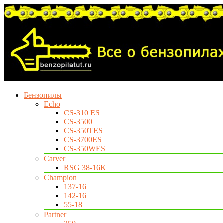
Бензопилы
Echo
CS-310 ES
CS-3500
CS-350TES
CS-3700ES
CS-350WES
Carver
RSG 38-16K
Champion
137-16
142-16
55-18
Partner