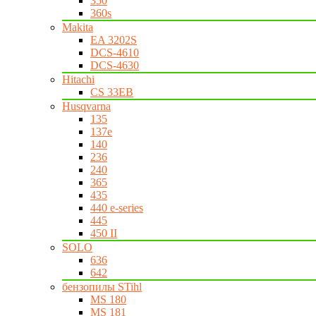
350
360s
Makita
EA 3202S
DCS-4610
DCS-4630
Hitachi
CS 33EB
Husqvarna
135
137e
140
236
240
365
435
440 e-series
445
450 II
SOLO
636
642
бензопилы STihl
MS 180
MS 181