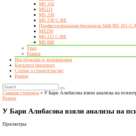
MS 192
MS211
MS 230
MS 230 C-BE
Профессиональная бензопила Stihl MS 261-C-
MS250
MS 211 C-BE
MS 660
Урал
Разное
Инструкции и деталировки
Каталоги бензопил
Статьи о строительстве
Разное
Главная страница
»
У Бари Алибасова взяли анализы на психо
Разное
У Бари Алибасова взяли анализы на п
Просмотры