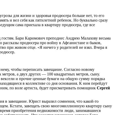
грозы для жизни и здоровья продюсера больше нет, то его
ять и вел себя как пятилетний ребенок. Но буквально сразу
дущим сама приехала в квартиру продюсера, где все
рад гостям. Бари Каримович преподнес Андрею Малахову весьма
 рассказы продюсера про войну в Афганистане и быков,
тво при живом отце. «Я ничего у родителей не взял. Вчера я
продюсер.
нему, чтобы переписать завещание. Согласно новому
 метров, а двух других — 100 квадратных метров, сыну.
 вексели и прочие ценные бумаги на общую сумму порядка
аходящиеся в коллективе со дня основания. К ним перейдут
 ним, по воле артиста, будет присматривать помощник
Сергей
ия в завещание. Юрист выразил сомнения, что какой-то
одящем. Кстати, завещать свою многомиллионную квартиру сыну
 во время приобретения недвижимости люди, занимавшиеся