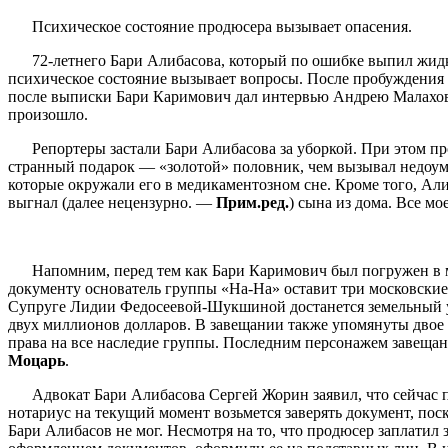
Психическое состояние продюсера вызывает опасения.
72-летнего Бари Алибасова, который по ошибке выпил жидко
психическое состояние вызывает вопросы. После пробуждения о
после выписки Бари Каримович дал интервью Андрею Малахову 
произошло.
Репортеры застали Бари Алибасова за уборкой. При этом пр
странный подарок — «золотой» половник, чем вызывал недоум
которые окружали его в медикаментозном сне. Кроме того, Алиб
выгнал (далее нецензурно. —
Прим.ред.
) сына из дома. Все м
Напомним, перед тем как Бари Каримович был погружен в м
документу основатель группы «На-На» оставит три московские 
Супруге Лидии Федосеевой-Шукшиной достанется земельный уч
двух миллионов долларов. В завещании также упомянуты двое
права на все наследие группы. Последним персонажем завещани
Моцарь
.
Адвокат Бари Алибасова Сергей Жорин заявил, что сейчас п
нотариус на текущий момент возьмется заверять документ, пос
Бари Алибасов не мог. Несмотря на то, что продюсер заплатил