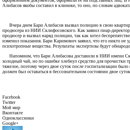
оформлением документов, оформили ее на подставных лиц. В н
Алибасов якобы составил в клинике, то оно, по словам адвока
Вчера днем Бари Алибасов вызвал полицию в свою квартиру
продюсера из НИИ Склифосовского. Как заявил пиар-директор
продюсер и вызвал наряд полиции, так как хотел беспрепятст
изменил показания. Бари Каримович заявил, что его никто не 
психотропные вещества. Результаты экспертизы будут обнарод
Напомним, что Бари Алибасова доставили в НИИ имени Ск
холодный чай, но по ошибке хлебнул средство для прочистки т
тяжелое, поэтому через двое суток после госпитализации был
должен был оставаться в бессознательном состоянии двое суток
Facebook
Twitter
Мой мир
Вконтакте
Одноклассники
Google+