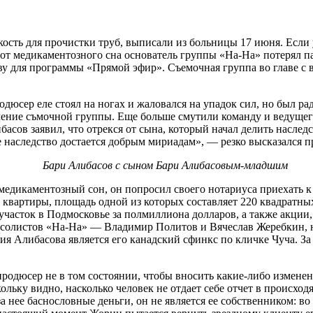
сть для прочистки труб, выписали из больницы 17 июня. Если у
т медикаментозного сна основатель группы «На-На» потерял пам
для программы «Прямой эфир». Съемочная группа во главе с ве
одюсер еле стоял на ногах и жаловался на упадок сил, но был 
ение съмочной группы. Еще больше смутили команду и ведущего
асов заявил, что отрекся от сына, который начал делить наследс
ое наследство достается добрым мириадам», — резко высказался 
Бари Алибасов с сыном Бари Алибасовым-младшим
едикаментозный сон, он попросил своего нотариуса приехать к 
квартиры, площадь одной из которых составляет 220 квадратных
асток в Подмосковье за полмиллиона долларов, а также акции,
 солистов «На-На» — Владимир Политов и Вячеслав Жеребкин, н
я Алибасова является его канадский сфинкс по кличке Чуча. За
родюсер не в том состоянии, чтобы вносить какие-либо изменен
кольку видно, насколько человек не отдает себе отчет в происх
 за нее баснословные деньги, он не является ее собственником: