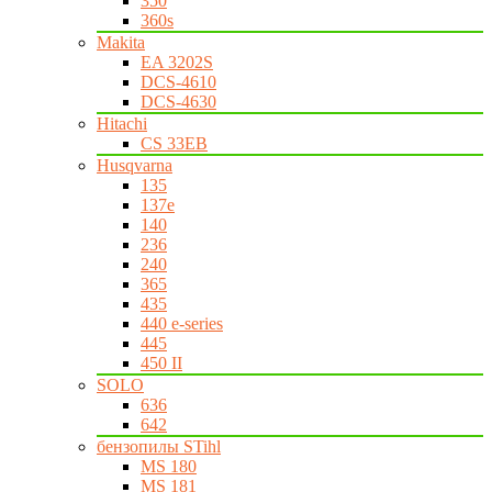
350
360s
Makita
EA 3202S
DCS-4610
DCS-4630
Hitachi
CS 33EB
Husqvarna
135
137e
140
236
240
365
435
440 e-series
445
450 II
SOLO
636
642
бензопилы STihl
MS 180
MS 181