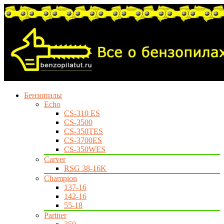
Бензопилы
Echo
CS-310 ES
CS-3500
CS-350TES
CS-3700ES
CS-350WES
Carver
RSG 38-16K
Champion
137-16
142-16
55-18
Partner