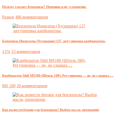
Почему глохнет бензопила? Причины и их устранение.
Разное
480 комментариев
Бензопила Husqvarna (Хускварна) 137 -регулировка карбюратора.
137e
23 комментария
Карбюратор Sthil MS180 (Штиль 180). Регулировка — не, не слышал….
MS 180
20 комментариев
Как развести бензин для бензопилы? Выбор масла, пропорции