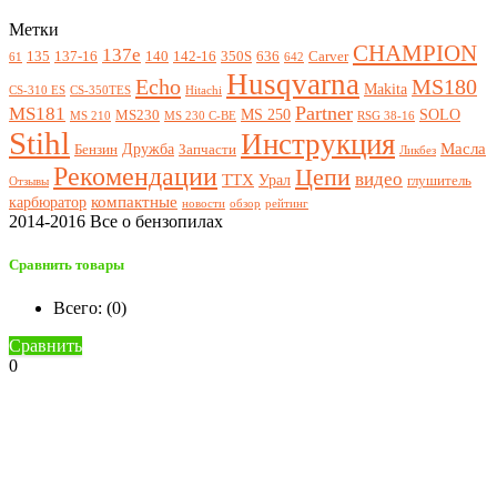
Метки
CHAMPION
137e
135
137-16
140
142-16
350S
636
Carver
61
642
Husqvarna
Echo
MS180
Makita
CS-310 ES
CS-350TES
Hitachi
Partner
MS181
MS 250
SOLO
MS230
MS 210
MS 230 C-BE
RSG 38-16
Stihl
Инструкция
Масла
Дружба
Бензин
Запчасти
Ликбез
Рекомендации
Цепи
видео
ТТХ
Урал
глушитель
Отзывы
компактные
карбюратор
новости
обзор
рейтинг
2014-2016 Все о бензопилах
Сравнить товары
Всего: (
0
)
Сравнить
0