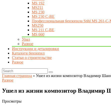
MS 192
MS211
MS 230
MS 230 C-BE
Профессиональная бензопила Stihl MS 261-C-
MS250
MS 211 C-BE
MS 660
Урал
Разное
Инструкции и деталировки
Каталоги бензопил
Статьи о строительстве
Разное
Главная страница
»
Ушел из жизни композитор Владимир Шаи
Разное
Ушел из жизни композитор Владимир 
Просмотры