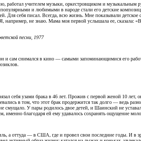
 работал учителем музыки, оркестровщиком и музыкальным рук
и популярными и любимыми в народе стали его детские композиц
ей. Для себя писал. Всегда, всю жизнь. Мне показывали детское
Я, например, не знаю. Мама моя первой услышала ее, сказала: «В
ветской песни, 1977
он и сам снимался в кино — самыми запоминающимися его работ
юзиклов.
л себя узами брака в 46 лет. Прожив с первой женой 10 лет, он 
ались в том, что этот брак продержится так долго — ведь разн
 не смущало. У пары родилось двое детей, и Шаинский не устава
ам, именно благодаря ей ему удавалось сохранять ощущение мол
аиль, а оттуда — в США, где и провел свои последние годы. И 
 вел активный образ жизни: катался на лыжах и коньках, увлека