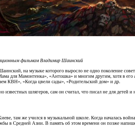
кационным фильмам Владимир Шаинский
аинский, на музыке которого выросло не одно поколение советс
ма для Мамонтенка», «Антошка» и многим другим, хотя в его ар
наем КВН», «Когда цвели сады», «Родительский дом» и др.
 известных шлягеров, сам он считал, что писал не для детей и не
Киеве, там же учился в музыкальной школе. Когда началась войн
жбы в Средней Азии. В память об этом времени он позже напише