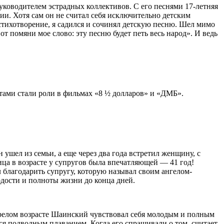
оводителем эстрадных коллективов. С его песнями 17-летняя
ии. Хотя сам он не считал себя исключительно детским
 стихотворение, я садился и сочинял детскую песню. Шел мимо
от помяни мое слово: эту песню будет петь весь народ». И ведь
ами стали роли в фильмах «8 ½ долларов» и «ДМБ».
ушел из семьи, а еще через два года встретил женщину, с
ица в возрасте у супругов была впечатляющей — 41 год!
л благодарить супругу, которую называл своим ангелом-
одости и полноты жизни до конца дней.
в зрелом возрасте Шаинский чувствовал себя молодым и полным
лся подводным плаванием. Когда его спрашивали о том, считает