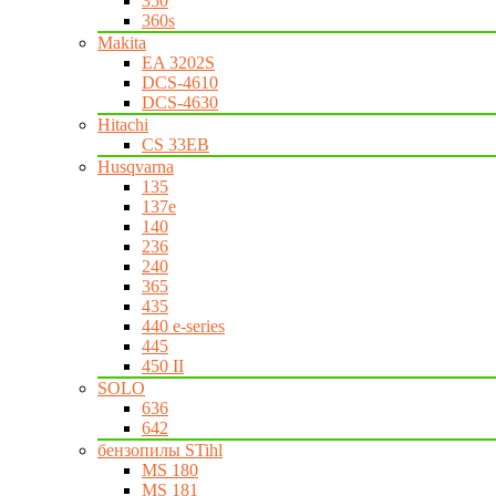
350
360s
Makita
EA 3202S
DCS-4610
DCS-4630
Hitachi
CS 33EB
Husqvarna
135
137e
140
236
240
365
435
440 e-series
445
450 II
SOLO
636
642
бензопилы STihl
MS 180
MS 181