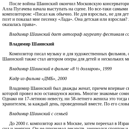
После войны Шаинский окончил Московскую консерваторию,
Алла Пугачева начала выступать на сцене. Но все-таки самым
композитором: «Писал как обычно. Не для взрослых, не для дет
поэт и показал мне песенку «Лада». Она детская или взрослая? 
оказалась права».
Владимир Шаинский дает автограф лауреату фестиваля со
Владимир Шаинский
Композитор писал музыку и для художественных фильмов, 
Шаинский также стал автором оперы для детей и нескольких м
Владимир Шаинский в фильме «8 ½ долларов», 1999
Кадр из фильма «ДМБ», 2000
Владимир Шаинский был дважды женат, причем впервые связа
которой провел всю оставшуюся жизнь. Многие знакомые сомнев
Однако ни 17-летнюю невесту, ни 58-летнего жениха это тогда
хранителем, за каждый день, проведенный вместе. По его слов
Владимир Шаинский с семьей
До 2000 г. композитор жил в Москве, затем переехал в Изр
сил и энергии. Он не признавал лекарств, занимался спортом и