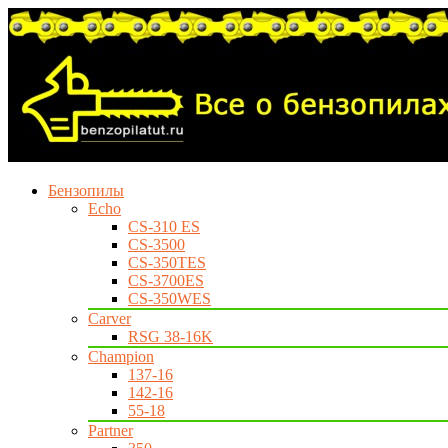
Бензопилы
Echo
CS-310 ES
CS-3500
CS-350TES
CS-3700ES
CS-350WES
Carver
RSG 38-16K
Champion
137-16
142-16
55-18
Partner