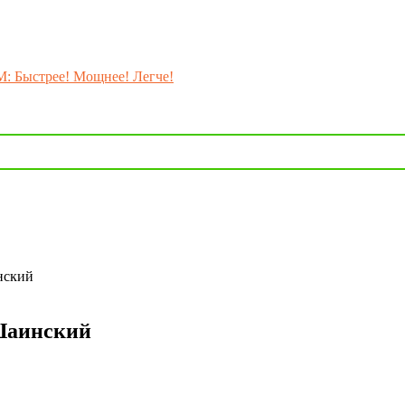
M: Быстрее! Мощнее! Легче!
нский
Шаинский