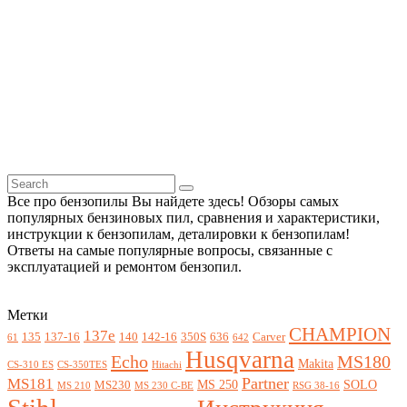
Все про бензопилы Вы найдете здесь! Обзоры самых
популярных бензиновых пил, сравнения и характеристики,
инструкции к бензопилам, деталировки к бензопилам!
Ответы на самые популярные вопросы, связанные с
эксплуатацией и ремонтом бензопил.
Метки
CHAMPION
137e
135
137-16
140
142-16
350S
636
Carver
61
642
Husqvarna
Echo
MS180
Makita
CS-310 ES
CS-350TES
Hitachi
Partner
MS181
MS 250
SOLO
MS230
MS 210
MS 230 C-BE
RSG 38-16