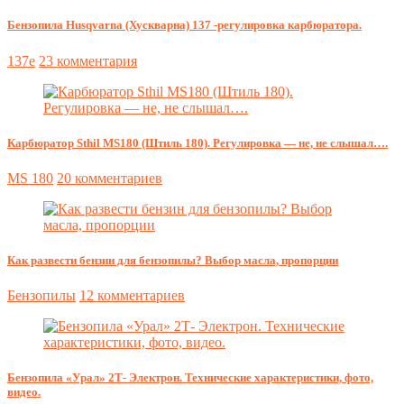
Бензопила Husqvarna (Хускварна) 137 -регулировка карбюратора.
137e
23 комментария
Карбюратор Sthil MS180 (Штиль 180). Регулировка — не, не слышал….
MS 180
20 комментариев
Как развести бензин для бензопилы? Выбор масла, пропорции
Бензопилы
12 комментариев
Бензопила «Урал» 2Т- Электрон. Технические характеристики, фото,
видео.