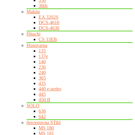
350
360s
Makita
EA 3202S
DCS-4610
DCS-4630
Hitachi
CS 33EB
Husqvarna
135
137e
140
236
240
365
435
440 e-series
445
450 II
SOLO
636
642
бензопилы STihl
MS 180
MS 181