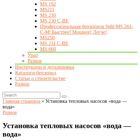
MS 192
MS211
MS 230
MS 230 C-BE
Профессиональная бензопила Stihl MS 261-
C-M: Быстрее! Мощнее! Легче!
MS250
MS 211 C-BE
MS 660
Урал
Разное
Инструкции и деталировки
Каталоги бензопил
Статьи о строительстве
Разное
Главная страница
»
Установка тепловых насосов «вода —
вода»
Разное
Установка тепловых насосов «вода —
вода»