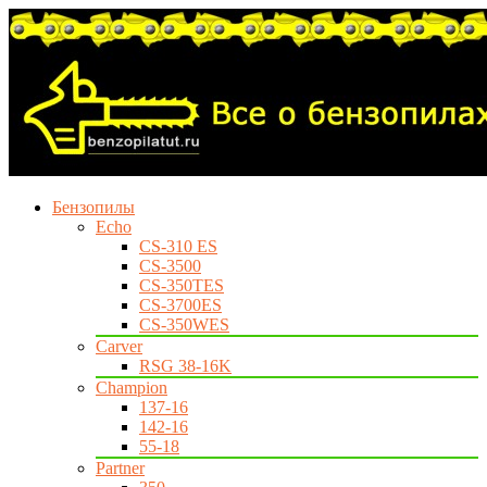
Бензопилы
Echo
CS-310 ES
CS-3500
CS-350TES
CS-3700ES
CS-350WES
Carver
RSG 38-16K
Champion
137-16
142-16
55-18
Partner