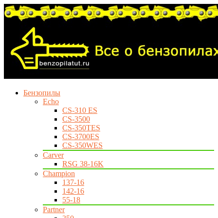
Бензопилы
Echo
CS-310 ES
CS-3500
CS-350TES
CS-3700ES
CS-350WES
Carver
RSG 38-16K
Champion
137-16
142-16
55-18
Partner