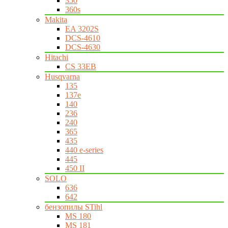
350
360s
Makita
EA 3202S
DCS-4610
DCS-4630
Hitachi
CS 33EB
Husqvarna
135
137e
140
236
240
365
435
440 e-series
445
450 II
SOLO
636
642
бензопилы STihl
MS 180
MS 181