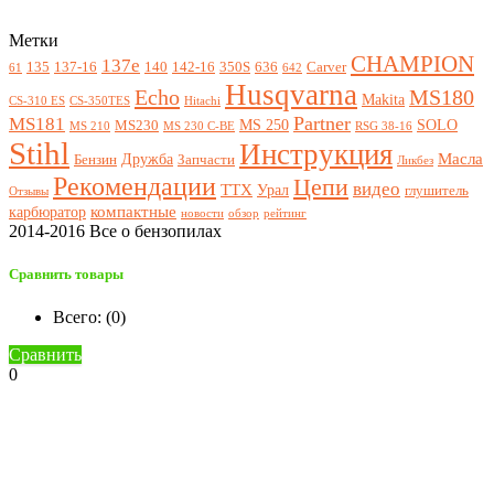
Метки
CHAMPION
137e
135
137-16
140
142-16
350S
636
Carver
61
642
Husqvarna
Echo
MS180
Makita
CS-310 ES
CS-350TES
Hitachi
Partner
MS181
MS 250
SOLO
MS230
MS 210
MS 230 C-BE
RSG 38-16
Stihl
Инструкция
Масла
Дружба
Бензин
Запчасти
Ликбез
Рекомендации
Цепи
видео
ТТХ
Урал
глушитель
Отзывы
компактные
карбюратор
новости
обзор
рейтинг
2014-2016 Все о бензопилах
Сравнить товары
Всего: (
0
)
Сравнить
0