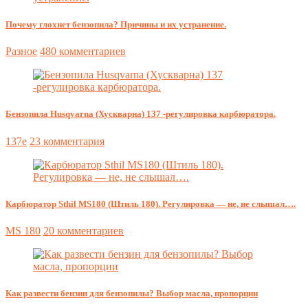
Почему глохнет бензопила? Причины и их устранение.
Разное
480 комментариев
Бензопила Husqvarna (Хускварна) 137 -регулировка карбюратора.
137e
23 комментария
Карбюратор Sthil MS180 (Штиль 180). Регулировка — не, не слышал….
MS 180
20 комментариев
Как развести бензин для бензопилы? Выбор масла, пропорции