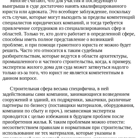
Многие считают, что для участия и последующего
выигрыша в суде достаточно нанять квалифицированного
юриста или адвоката. Это всеобщее заблуждение, поскольку
есть случаи, которые могут выходить за пределы компетенций
специалистов юридических компаний, и тогда требуется
привлечение сотрудников из специализированных сфер и
областей. Только те, кто долго работает в определенной сфере,
способны иметь полное представление о возникшей
проблеме, и при помощи грамотного юриста ее можно будет
решить. Часто это относится к таким судебным
разбирательствам, которые ведутся в области архитектуры,
промышленного и частного строительства, когда, к примеру,
экспертиза жилого дома для суда может затянуться надолго
только из-за того, что юрист не является компетентным в
данном вопросе.
Строительная сфера весьма специфична, в ней
задействованы сами компании, занимающиеся возведением
сооружений и зданий, их подрядчики, заказчики, различные
партнеры по бизнесу (поставщики материалов, оборудования,
компании по сбыту и проч.). независимая экспертиза
проводится с целью избежания в будущем проблем после
приобретения жилья. К таким проблемам можно отнести:
несоответствием правилам и нормативам при строительстве,
использование не тех материалов, которые указаны в