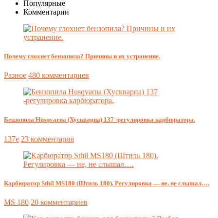
Популярные
Комментарии
Почему глохнет бензопила? Причины и их устранение.
Разное
480 комментариев
Бензопила Husqvarna (Хускварна) 137 -регулировка карбюратора.
137e
23 комментария
Карбюратор Sthil MS180 (Штиль 180). Регулировка — не, не слышал….
MS 180
20 комментариев