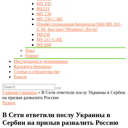
MS 192
MS211
MS 230
MS 230 C-BE
Профессиональная бензопила Stihl MS 261-
C-M: Быстрее! Мощнее! Легче!
MS250
MS 211 C-BE
MS 660
Урал
Разное
Инструкции и деталировки
Каталоги бензопил
Статьи о строительстве
Разное
Главная страница
»
В Сети ответили послу Украины в Сербии
на призыв развалить Россию
Разное
В Сети ответили послу Украины в
Сербии на призыв развалить Россию