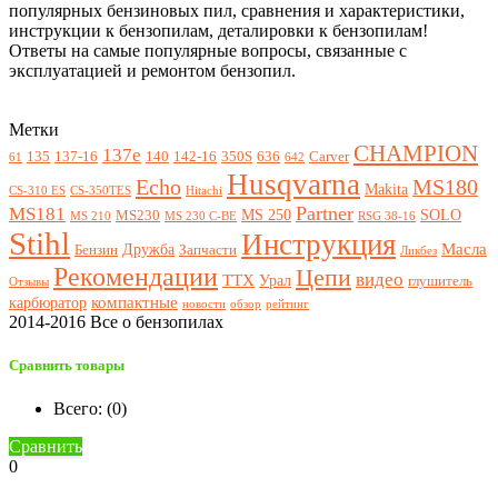
популярных бензиновых пил, сравнения и характеристики,
инструкции к бензопилам, деталировки к бензопилам!
Ответы на самые популярные вопросы, связанные с
эксплуатацией и ремонтом бензопил.
Метки
CHAMPION
137e
135
137-16
140
142-16
350S
636
Carver
61
642
Husqvarna
Echo
MS180
Makita
CS-310 ES
CS-350TES
Hitachi
Partner
MS181
MS 250
SOLO
MS230
MS 210
MS 230 C-BE
RSG 38-16
Stihl
Инструкция
Масла
Дружба
Бензин
Запчасти
Ликбез
Рекомендации
Цепи
видео
ТТХ
Урал
глушитель
Отзывы
компактные
карбюратор
новости
обзор
рейтинг
2014-2016 Все о бензопилах
Сравнить товары
Всего: (
0
)
Сравнить
0