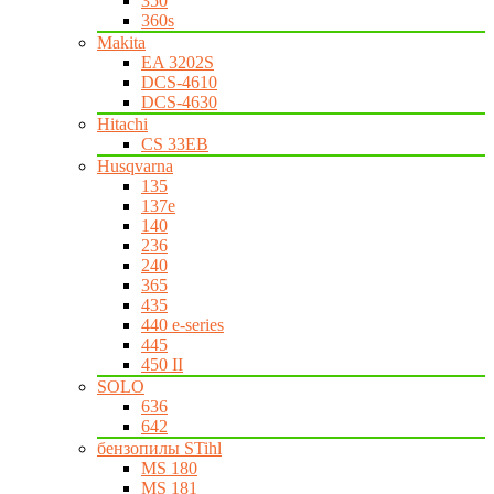
350
360s
Makita
EA 3202S
DCS-4610
DCS-4630
Hitachi
CS 33EB
Husqvarna
135
137e
140
236
240
365
435
440 e-series
445
450 II
SOLO
636
642
бензопилы STihl
MS 180
MS 181