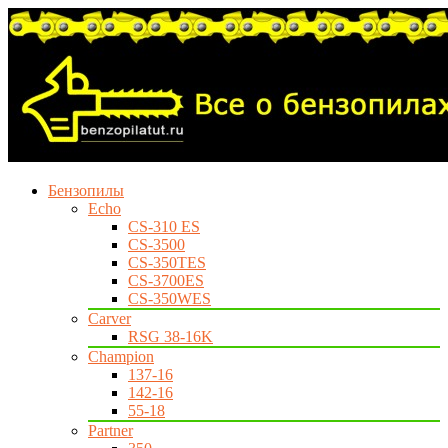
Бензопилы
Echo
CS-310 ES
CS-3500
CS-350TES
CS-3700ES
CS-350WES
Carver
RSG 38-16K
Champion
137-16
142-16
55-18
Partner