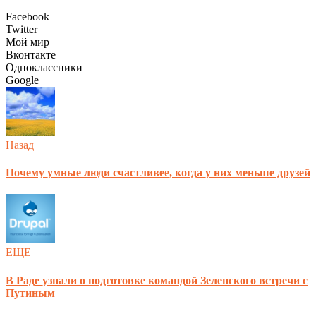
Facebook
Twitter
Мой мир
Вконтакте
Одноклассники
Google+
Назад
Почему умные люди счастливее, когда у них меньше друзей
ЕЩЕ
В Раде узнали о подготовке командой Зеленского встречи с
Путиным