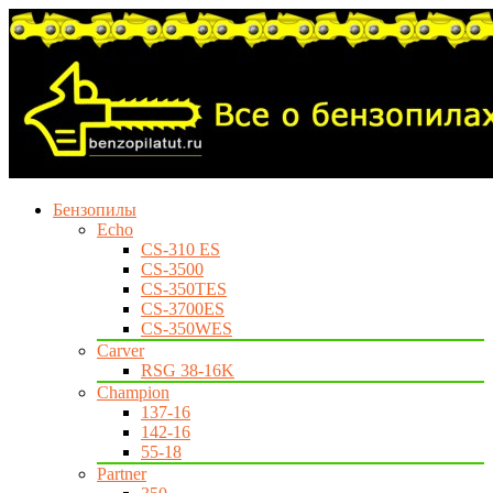
Бензопилы
Echo
CS-310 ES
CS-3500
CS-350TES
CS-3700ES
CS-350WES
Carver
RSG 38-16K
Champion
137-16
142-16
55-18
Partner