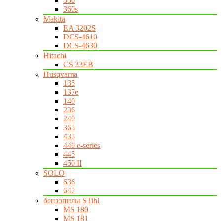
350
360s
Makita
EA 3202S
DCS-4610
DCS-4630
Hitachi
CS 33EB
Husqvarna
135
137e
140
236
240
365
435
440 e-series
445
450 II
SOLO
636
642
бензопилы STihl
MS 180
MS 181