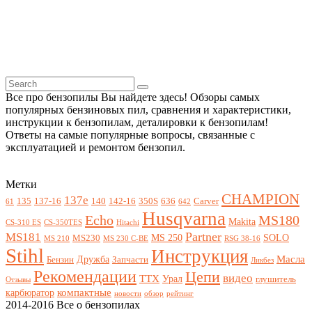
Все про бензопилы Вы найдете здесь! Обзоры самых
популярных бензиновых пил, сравнения и характеристики,
инструкции к бензопилам, деталировки к бензопилам!
Ответы на самые популярные вопросы, связанные с
эксплуатацией и ремонтом бензопил.
Метки
CHAMPION
137e
135
137-16
140
142-16
350S
636
Carver
61
642
Husqvarna
Echo
MS180
Makita
CS-310 ES
CS-350TES
Hitachi
Partner
MS181
MS 250
SOLO
MS230
MS 210
MS 230 C-BE
RSG 38-16
Stihl
Инструкция
Масла
Дружба
Бензин
Запчасти
Ликбез
Рекомендации
Цепи
видео
ТТХ
Урал
глушитель
Отзывы
компактные
карбюратор
новости
обзор
рейтинг
2014-2016 Все о бензопилах