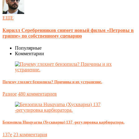
ЕЩЕ
Кирилл Серебренников снимет новый фильм «Петровы в
гриппе» по собственному сценарию
Популярные
Комментарии
Почему глохнет бензопила? Причины и их устранение.
Разное
480 комментариев
Бензопила Husqvarna (Хускварна) 137 -регулировка карбюратора.
137e
23 комментария