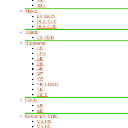
350
360s
Makita
EA 3202S
DCS-4610
DCS-4630
Hitachi
CS 33EB
Husqvarna
135
137e
140
236
240
365
435
440 e-series
445
450 II
SOLO
636
642
бензопилы STihl
MS 180
MS 181