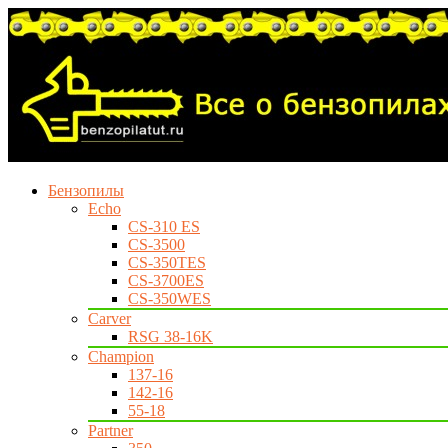
Бензопилы
Echo
CS-310 ES
CS-3500
CS-350TES
CS-3700ES
CS-350WES
Carver
RSG 38-16K
Champion
137-16
142-16
55-18
Partner