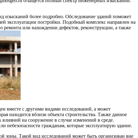
ngmosgeo.ru отыщется полный спектр инженерных изысканий.
вид изысканий более подробно. Обследование зданий поможет
шей эксплуатации постройки. Подобный комплекс направлен на
о ремонта или нахождении дефектов, реконструкции, а также
ен вместе с другими видами исследований, а может
рая находится вблизи объекта строительства. Также данное
 влияний на сооружение в случае изменений в среде.
или небезопасности гражданам, которые эксплуатирую здание.
ой зоны. Такой вид исследований может быть организован вне