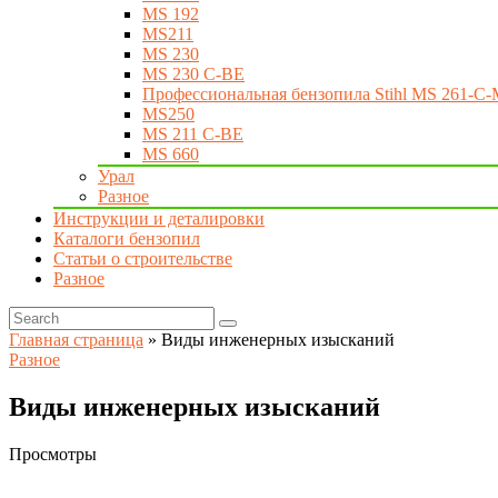
MS 192
MS211
MS 230
MS 230 C-BE
Профессиональная бензопила Stihl MS 261-C-
MS250
MS 211 C-BE
MS 660
Урал
Разное
Инструкции и деталировки
Каталоги бензопил
Статьи о строительстве
Разное
Главная страница
»
Виды инженерных изысканий
Разное
Виды инженерных изысканий
Просмотры