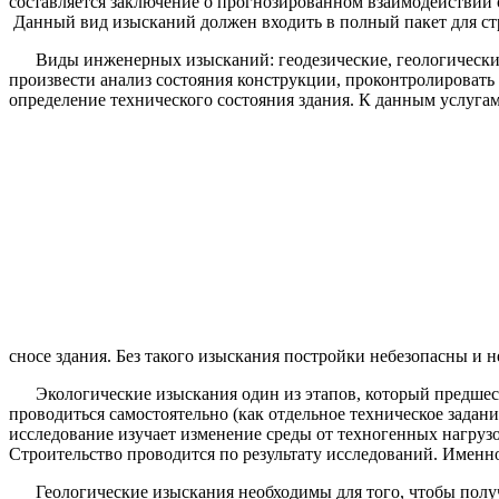
составляется заключение о прогнозированном взаимодействии
Данный вид изысканий должен входить в полный пакет для стр
Виды инженерных изысканий: геодезические, геологически
произвести анализ состояния конструкции, проконтролироват
определение технического состояния здания. К данным услуга
сносе здания. Без такого изыскания постройки небезопасны и н
Экологические изыскания один из этапов, который предшес
проводиться самостоятельно (как отдельное техническое задан
исследование изучает изменение среды от техногенных нагруз
Строительство проводится по результату исследований. Именн
Геологические изыскания необходимы для того, чтобы полу