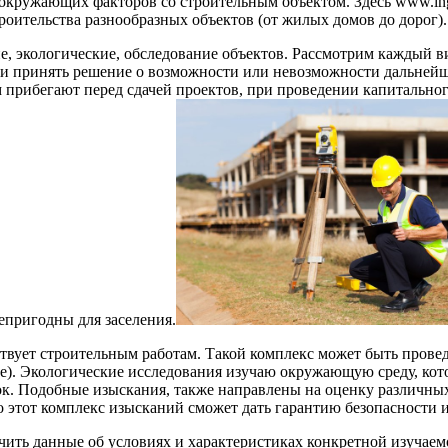
 окружающих факторов со строительным объектом. Здесь www.i
оительства разнообразных объектов (от жилых домов до дорог).
е, экологические, обследование объектов. Рассмотрим каждый 
ь и принять решение о возможности или невозможности дальней
м прибегают перед сдачей проектов, при проведении капитальног
епригодны для заселения.
твует строительным работам. Такой комплекс может быть провед
ие). Экологические исследования изучаю окружающую среду, кото
ок. Подобные изыскания, также направлены на оценку различных
о этот комплекс изысканий сможет дать гарантию безопасности 
чить данные об условиях и характеристиках конкретной изучаем