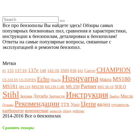
Все про бензопилы Вы найдете здесь! Обзоры самых
популярных бензиновых пил, сравнения и характеристики,
инструкции к бензопилам, деталировки к бензопилам!
Ответы на самые популярные вопросы, связанные с
эксплуатацией и ремонтом бензопил.
Метки
CHAMPION
137e
135
137-16
140
142-16
350S
636
Carver
61
642
Husqvarna
Echo
MS180
Makita
CS-310 ES
CS-350TES
Hitachi
Partner
MS181
MS 250
SOLO
MS230
MS 210
MS 230 C-BE
RSG 38-16
Stihl
Инструкция
Масла
Дружба
Бензин
Запчасти
Ликбез
Рекомендации
Цепи
видео
ТТХ
Урал
глушитель
Отзывы
компактные
карбюратор
новости
обзор
рейтинг
2014-2016 Все о бензопилах
Сравнить товары