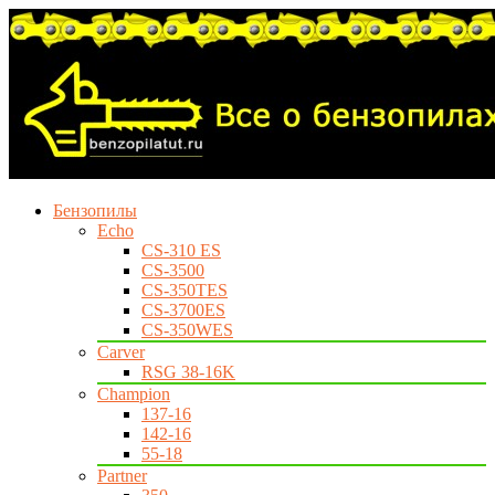
Бензопилы
Echo
CS-310 ES
CS-3500
CS-350TES
CS-3700ES
CS-350WES
Carver
RSG 38-16K
Champion
137-16
142-16
55-18
Partner