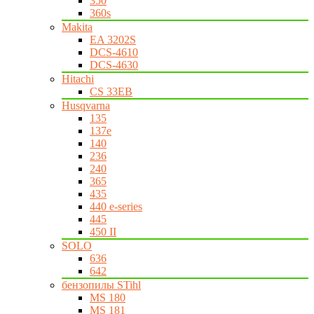
350
360s
Makita
EA 3202S
DCS-4610
DCS-4630
Hitachi
CS 33EB
Husqvarna
135
137e
140
236
240
365
435
440 e-series
445
450 II
SOLO
636
642
бензопилы STihl
MS 180
MS 181