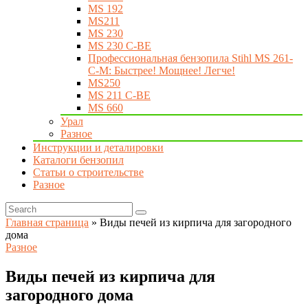
MS 192
MS211
MS 230
MS 230 C-BE
Профессиональная бензопила Stihl MS 261-
C-M: Быстрее! Мощнее! Легче!
MS250
MS 211 C-BE
MS 660
Урал
Разное
Инструкции и деталировки
Каталоги бензопил
Статьи о строительстве
Разное
Главная страница
»
Виды печей из кирпича для загородного
дома
Разное
Виды печей из кирпича для
загородного дома