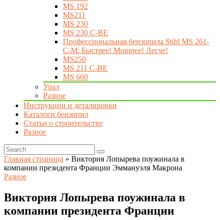
MS 192
MS211
MS 230
MS 230 C-BE
Профессиональная бензопила Stihl MS 261-
C-M: Быстрее! Мощнее! Легче!
MS250
MS 211 C-BE
MS 660
Урал
Разное
Инструкции и деталировки
Каталоги бензопил
Статьи о строительстве
Разное
Главная страница
»
Виктория Лопырева поужинала в
компании президента Франции Эммануэля Макрона
Разное
Виктория Лопырева поужинала в
компании президента Франции