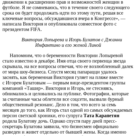
движении к расширению прав и возможностей женщин в
футболе. Я не сомневаюсь, что в течение своего следующего
срока он будет продолжать идти по этому пути, решая все
ключевые вопросы, обсуждавшиеся вчера в Конгрессе», —
написала Виктория и опубликовала совместное фото с
президентом FIFA.
Виктория Лопырева и Игорь Булатов с Джанни
Инфантино и его женой Линой
Напомним, что о беременности Виктории Лопыревой
стало известно в декабре. Имя отца своего первенца звезда
скрывала, на все вопросы отвечая, что ее возлюбленный далек
от мира шоу-бизнеса. Спустя месяц папарацци удалось
заснять, как беременная Виктория гуляет на пляже вместе
с Игорем Булатовым — первым вице-президентом группы
компаний «Ташир». Виктория и Игорь, не стесняясь,
обнимались и целовались на публике. Фотографии, которые
за считанные часы облетели все соцсети, вызвали бурный
общественный резонанс. Дело в том, что всего за семь
месяцев до того, как Игорь стал одной из самых обсуждаемых
персон светской хроники, его супруга
Тата Карапетян
родила Булатову дочь. Однако спустя пару дней пресс-
секретарь Булатова заявила, что бизнесмен официально
разведен и живет отдельно от бывшей жены. Когда именно