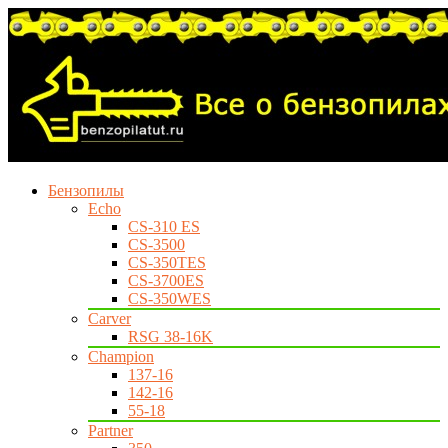
Бензопилы
Echo
CS-310 ES
CS-3500
CS-350TES
CS-3700ES
CS-350WES
Carver
RSG 38-16K
Champion
137-16
142-16
55-18
Partner