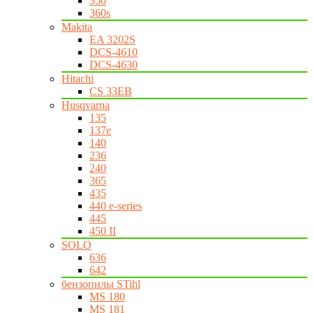
350
360s
Makita
EA 3202S
DCS-4610
DCS-4630
Hitachi
CS 33EB
Husqvarna
135
137e
140
236
240
365
435
440 e-series
445
450 II
SOLO
636
642
бензопилы STihl
MS 180
MS 181