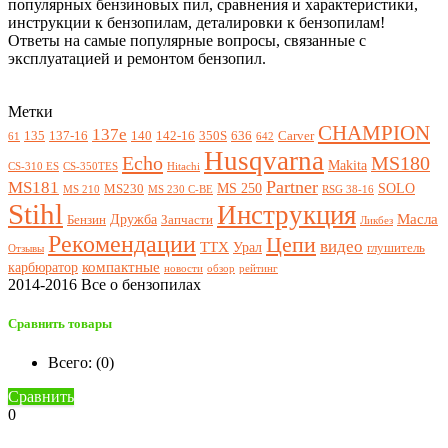
популярных бензиновых пил, сравнения и характеристики,
инструкции к бензопилам, деталировки к бензопилам!
Ответы на самые популярные вопросы, связанные с
эксплуатацией и ремонтом бензопил.
Метки
CHAMPION
137e
135
137-16
140
142-16
350S
636
Carver
61
642
Husqvarna
Echo
MS180
Makita
CS-310 ES
CS-350TES
Hitachi
Partner
MS181
MS 250
SOLO
MS230
MS 210
MS 230 C-BE
RSG 38-16
Stihl
Инструкция
Масла
Дружба
Бензин
Запчасти
Ликбез
Рекомендации
Цепи
видео
ТТХ
Урал
глушитель
Отзывы
компактные
карбюратор
новости
обзор
рейтинг
2014-2016 Все о бензопилах
Сравнить товары
Всего: (
0
)
Сравнить
0