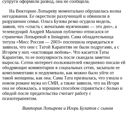
супруги оформили развод, она не сообщила.
На Викторию Лопыреву моментально обрушилась волна
негодования. Ее окрестили разлучницей и обвинили в
разрушении семьи. Ольга Бузова резко осудила модель,
заявив, что «спасть с женатыми мужчинами — это дно», а
телеведущий Андрей Малахов публично отписался от
странички Лопыревой в Instagram. Сама обладательница
титула «Мисс Россия — 2003» поспешила оправдаться и
заявила, что они с Татой Карапетян не были подругами, а с
Игорем у них «настоящая любовь». Что касается Таты
Карапетян, то ее популярность после скандала заметно
выросла. Сотни интернет-пользователей ежедневно писали ей
ободряющие комментарии в социальных сетях, засыпали ее
комплиментами и недоумевали, как можно было уйти от
такой женщины, как она. Сама Тата призналась, что узнала о
новом романе мужа из СМИ, а также заявила, что на Игоря
она не обижалась, а хорошим способом справиться с болью и
обидой после предательства считает работу с
психотерапевтом.
Виктория Лопырева и Игорь Булатов с сыном