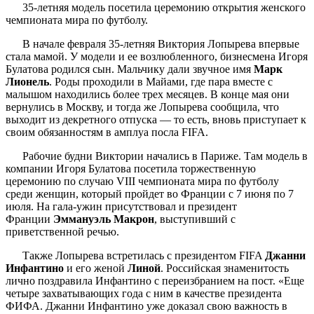
35-летняя модель посетила церемонию открытия женского
чемпионата мира по футболу.
В начале февраля 35-летняя Виктория Лопырева впервые
стала мамой. У модели и ее возлюбленного, бизнесмена Игоря
Булатова родился сын. Мальчику дали звучное имя
Марк
Лионель
. Роды проходили в Майами, где пара вместе с
малышом находились более трех месяцев. В конце мая они
вернулись в Москву, и тогда же Лопырева сообщила, что
выходит из декретного отпуска — то есть, вновь приступает к
своим обязанностям в амплуа посла FIFA.
Рабочие будни Виктории начались в Париже. Там модель в
компании Игоря Булатова посетила торжественную
церемонию по случаю VIII чемпионата мира по футболу
среди женщин, который пройдет во Франции с 7 июня по 7
июля. На гала-ужин присутствовал и президент
Франции
Эммануэль Макрон
, выступивший с
приветственной речью.
Также Лопырева встретилась с президентом FIFA
Джанни
Инфантино
и его женой
Линой
. Российская знаменитость
лично поздравила Инфантино с переизбранием на пост. «Еще
четыре захватывающих года с ним в качестве президента
ФИФА. Джанни Инфантино уже доказал свою важность в