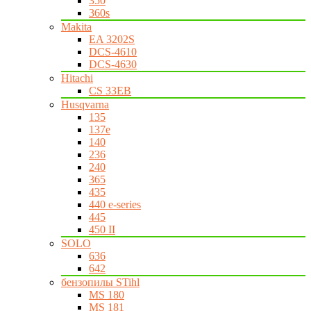
350
360s
Makita
EA 3202S
DCS-4610
DCS-4630
Hitachi
CS 33EB
Husqvarna
135
137e
140
236
240
365
435
440 e-series
445
450 II
SOLO
636
642
бензопилы STihl
MS 180
MS 181