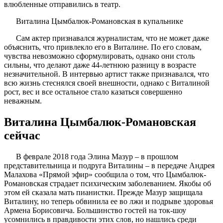
влюбленные отправились в театр.
Виталина Цымбалюк-Романовская в купальнике
Сам актер признавался журналистам, что не может даже
объяснить, что привлекло его в Виталине. По его словам,
чувства невозможно сформулировать, однако они столь
сильны, что делают даже 44-летнюю разницу в возрасте
незначительной. В интервью артист также признавался, что
всю жизнь стеснялся своей внешности, однако с Виталиной
рост, вес и все остальное стало казаться совершенно
неважным.
Виталина Цымбалюк-Романовская
сейчас
В феврале 2018 года Элина Мазур – в прошлом
представительница и подруга Виталины – в передаче Андрея
Малахова «Прямой эфир» сообщила о том, что Цымбалюк-
Романовская страдает психическим заболеванием. Якобы об
этом ей сказала мать пианистки. Прежде Мазур защищала
Виталину, но теперь обвинила ее во лжи и подрыве здоровья
Армена Борисовича. Большинство гостей на ток-шоу
усомнились в правдивости этих слов, но нашлись среди