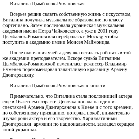
Виталина Цымбалюк-Романовская
Всерьез решив связать собственную жизнь с искусством,
Виталина получила музыкальное образование по классу
фортепиано. Затем последовала украинская музыкальная
академия имени Петра Чайковского, а уже в 2001 году
Цымбалюк-Романовская перебралась в Москву, чтобы
поступить в академию имени Моисея Маймонида.
После окончания учебы девушка осталась работать в той
же академии преподавателем. Вскоре судьба Виталины
Цымбалюк-Романовской изменилась: режиссер Владимир
Ячменев порекомендовал талантливую красавицу Армену
Джигарханяну.
Виталина Цымбалюк-Романовская в юности
Примечательно, что Виталина стала поклонницей актера
еще в 16-летнем возрасте. Девочка попала на один из
спектаклей Армена Джигарханяна в Киеве и с того времени,
по собственному признанию, потеряла покой, внимательно
изучая роли актера и его творчество. Харизматичный
Джигарханян, армянин по национальности, завладел сердцем
юной украинки.