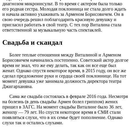
диагнозом микроинсульт. В то время с актером была только
его родная сестра. Молодая поклонница не стала долго ждать
и начала активно ухаживать за Арменом Борисовичем. Он в
свою очередь решил поблагодарить красивую девушку и
пригласил работать в свой театр. С тех пор Виталина стала
ответственной за музыкальную часть спектаклей.
Свадьба и скандал
Более теплые отношения между Виталиной и Арменом
Борисовичем начинались постепенно. Советский актер долгое
время не знал, что же ему делать, так как он все еще был
женат. Однако спустя некоторое время, в 2015 году, он все же
сделал предложение руки и сердца своей поклоннице. На тот
момент девушка уже занимала должность директора театра
Джигарханяна.
Сама же свадьба состоялась в феврале 2016 года. Несмотря
на болезнь (в день свадьбы Армен болел гриппом) жених
пришел в ЗАГС. На момент свадьбы Виталине было 36 лет,
жениху — 79 лет. Но спустя некоторое время в СМИ стали
появляться слухи, что в их семье будет пополнение. Однако
слухи так и остались слухами.