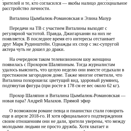
зрителей и те, кто согласился — якобы налицо диссоциальное
расстройство личности.
Виталина Цымбалюк-Романовская и Элина Мазур
Передачи на ТВ с участием Виталины выходят с
регулярной частотой. Правда, Джигарханян на них не
появляется. В последнее время его интересы отстаивает
друг Марк Рудинштейн. Однажды их спор с экс-супругой
актера чуть не дошел до драки.
На очередном таком телевизионном шоу женщина
появилась с Прохором Шаляпиным. Тогда журналистам
удалось выяснить, что целую неделю они вместе отдыхали в
престижном загородном доме. Также многие отметили, что
Виталина похорошела: цветущий вид, здоровый румянец,
подтянутая фигура (при росте в 178 см ее вес около 62 кг).
Прохор Шаляпин и Виталина Цымбалюк-Романовская —
новая пара? Андрей Малахов. Прямой эфир
О возможном романе певца и пианистки стали говорить
еще в апреле 2018-го. И хотя официального подтверждения
своим отношениям они не дали, зрители уверены, что между
молодыми людьми не просто дружба. Хотя хватает и