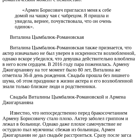
«Армен Борисович пригласил меня к себе
домой на чашку чая с чабрецом. Я пришла и
увидела, вернее, почувствовала, что он очень
одинок».
Виталина Цымбалюк-Романовская
Виталина Цымбалюк-Романовская также признается, что
актер изначально не был уверен в искренности возлюбленной,
однако вскоре убедился, что девушка действительно влюблена
в него всем сердцем. В 2016 году пара поженилась. Армену
Джигарханяну на тот момент было 80 лет, Виталина же
отметила 36-й день рождения. Свадьба прошла без лишнего
шума, об этом празднике в жизни актера и его возлюбленной
знали только близкие люди и родственники.
Свадьба Виталины Цымбалюк-Романовской и Армена
Джигарханяна
Известно, что непосредственно перед бракосочетанием
Армену Борисовичу стало плохо. Актер заболел гриппом и
лежал в больнице. Однако даже плохое самочувствие не
остудило пыл мужчины: сбежав из больницы, Армен
Джигарханян не дал свадьбе расстроиться. Сразу после загса