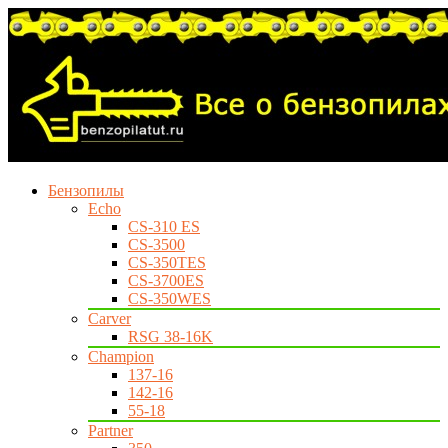
Бензопилы
Echo
CS-310 ES
CS-3500
CS-350TES
CS-3700ES
CS-350WES
Carver
RSG 38-16K
Champion
137-16
142-16
55-18
Partner