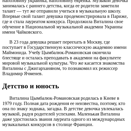
наполовину украинка, наполовину еврейка. Музыкой девочка
занималась с раннего детства, когда ее родители заметили
талант — тут же отправили учиться в музыкальную школу.
Впервые свой талант девушка продемонстрировала в Париже,
где и стала лауреатом конкурса. Продолжила Виталина свое
обучение в Национальной музыкальной академии Украины
имени Чайковского.
В 23 года девушка решает переехать в Москву, где
поступает в Государственную классическую академию имени
Маймонида. Учебу Цымбалюк-Романовская окончила
блестяще и осталась преподавать в академии на факультете
мировой музыкальной культуры. Что же касается знакомства
Виталины с Джигарханяном, то познакомил их режиссер
Владимир Ячменев.
Детство и юность
Виталина Цымбалюк-Романовская родилась в Киеве в
1979 году. Полная дата рождения ее неизвестна, поэтому, кто
она по знаку зодиака, загадка. В детстве девочка увлекалась
музыкой, радуя родителей успехами. Маленькая Виталина
даже удостоилась звания лауреата одного из международных
музыкальных конкурсов в столице Франции.