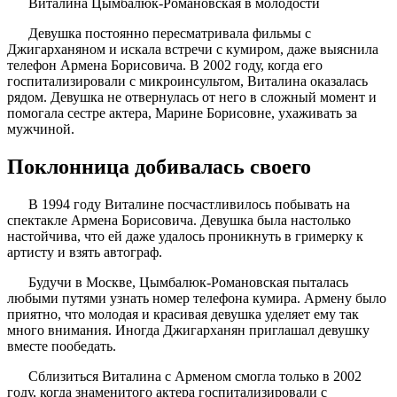
Виталина Цымбалюк-Романовская в молодости
Девушка постоянно пересматривала фильмы с
Джигарханяном и искала встречи с кумиром, даже выяснила
телефон Армена Борисовича. В 2002 году, когда его
госпитализировали с микроинсультом, Виталина оказалась
рядом. Девушка не отвернулась от него в сложный момент и
помогала сестре актера, Марине Борисовне, ухаживать за
мужчиной.
Поклонница добивалась своего
В 1994 году Виталине посчастливилось побывать на
спектакле Армена Борисовича. Девушка была настолько
настойчива, что ей даже удалось проникнуть в гримерку к
артисту и взять автограф.
Будучи в Москве, Цымбалюк-Романовская пыталась
любыми путями узнать номер телефона кумира. Армену было
приятно, что молодая и красивая девушка уделяет ему так
много внимания. Иногда Джигарханян приглашал девушку
вместе пообедать.
Сблизиться Виталина с Арменом смогла только в 2002
году, когда знаменитого актера госпитализировали с