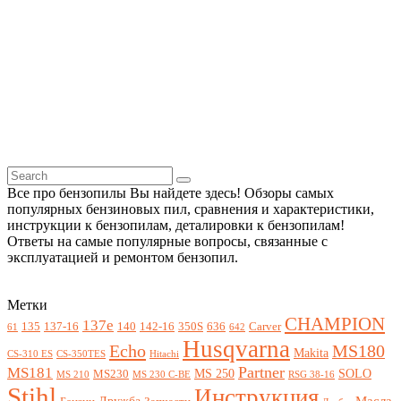
Все про бензопилы Вы найдете здесь! Обзоры самых
популярных бензиновых пил, сравнения и характеристики,
инструкции к бензопилам, деталировки к бензопилам!
Ответы на самые популярные вопросы, связанные с
эксплуатацией и ремонтом бензопил.
Метки
CHAMPION
137e
135
137-16
140
142-16
350S
636
Carver
61
642
Husqvarna
Echo
MS180
Makita
CS-310 ES
CS-350TES
Hitachi
Partner
MS181
MS 250
SOLO
MS230
MS 210
MS 230 C-BE
RSG 38-16
Stihl
Инструкция
Масла