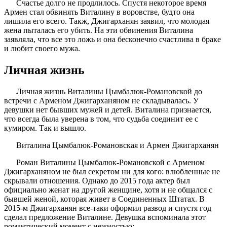
Счастье долго не продлилось. Спустя некоторое время
Армен стал обвинять Виталину в воровстве, будто она
лишила его всего. Такж, Джигарханян заявил, что молодая
жена пыталась его убить. На эти обвинения Виталина
заявляла, что все это ложь и она бесконечно счастлива в браке
и любит своего мужа.
Личная жизнь
Личная жизнь Виталины Цымбалюк-Романовской до
встречи с Арменом Джигарханяном не складывалась. У
девушки нет бывших мужей и детей. Виталина признается,
что всегда была уверена в том, что судьба соединит ее с
кумиром. Так и вышло.
Виталина Цымбалюк-Романовская и Армен Джигарханян
Роман Виталины Цымбалюк-Романовской с Арменом
Джигарханяном не был секретом ни для кого: влюбленные не
скрывали отношения. Однако до 2015 года актер был
официально женат на другой женщине, хотя и не общался с
бывшей женой, которая живет в Соединенных Штатах. В
2015-м Джигарханян все-таки оформил развод и спустя год
сделал предложение Виталине. Девушка вспоминала этот
романтический момент с нежностью: