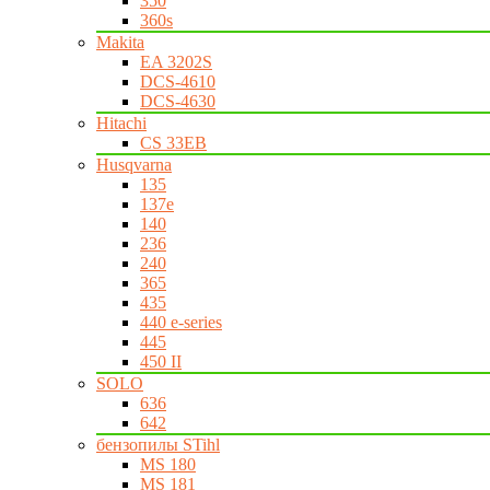
350
360s
Makita
EA 3202S
DCS-4610
DCS-4630
Hitachi
CS 33EB
Husqvarna
135
137e
140
236
240
365
435
440 e-series
445
450 II
SOLO
636
642
бензопилы STihl
MS 180
MS 181