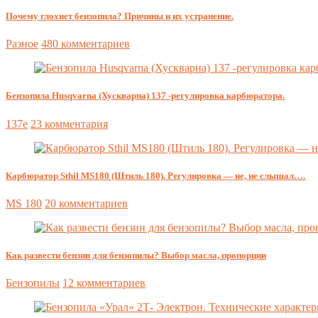
Почему глохнет бензопила? Причины и их устранение.
Разное
480 комментариев
Бензопила Husqvarna (Хускварна) 137 -регулировка карбюратора.
137e
23 комментария
Карбюратор Sthil MS180 (Штиль 180). Регулировка — не, не слышал….
MS 180
20 комментариев
Как развести бензин для бензопилы? Выбор масла, пропорции
Бензопилы
12 комментариев