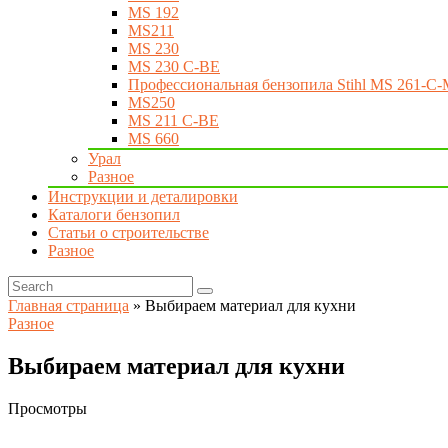
MS 192
MS211
MS 230
MS 230 C-BE
Профессиональная бензопила Stihl MS 261-C-
MS250
MS 211 C-BE
MS 660
Урал
Разное
Инструкции и деталировки
Каталоги бензопил
Статьи о строительстве
Разное
Главная страница
»
Выбираем материал для кухни
Разное
Выбираем материал для кухни
Просмотры