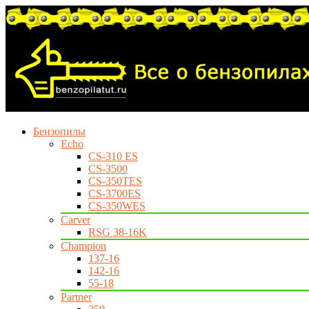
Бензопилы
Echo
CS-310 ES
CS-3500
CS-350TES
CS-3700ES
CS-350WES
Carver
RSG 38-16K
Champion
137-16
142-16
55-18
Partner