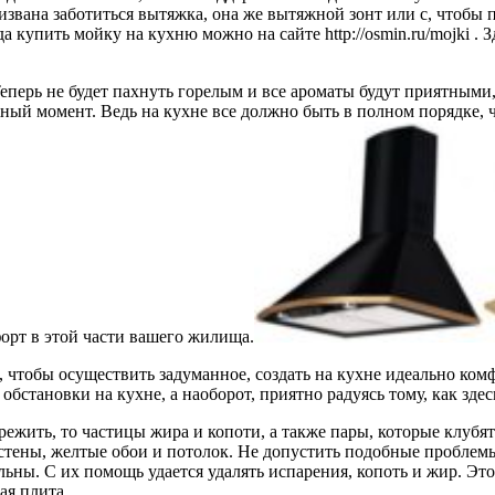
звана заботиться вытяжка, она же вытяжной зонт или с, чтобы 
 купить мойку на кухню можно на сайте http://osmin.ru/mojki . 
еперь не будет пахнуть горелым и все ароматы будут приятными
 важный момент. Ведь на кухне все должно быть в полном порядке,
форт в этой части вашего жилища.
чтобы осуществить задуманное, создать на кухне идеально ком
обстановки на кухне, а наоборот, приятно радуясь тому, как здес
жить, то частицы жира и копоти, а также пары, которые клубятс
 стены, желтые обои и потолок. Не допустить подобные пробле
ны. С их помощь удается удалять испарения, копоть и жир. Это 
ая плита.