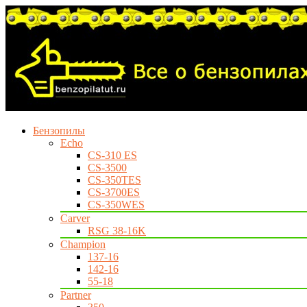
Бензопилы
Echo
CS-310 ES
CS-3500
CS-350TES
CS-3700ES
CS-350WES
Carver
RSG 38-16K
Champion
137-16
142-16
55-18
Partner