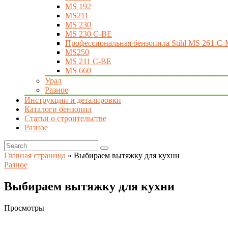
MS 192
MS211
MS 230
MS 230 C-BE
Профессиональная бензопила Stihl MS 261-C-
MS250
MS 211 C-BE
MS 660
Урал
Разное
Инструкции и деталировки
Каталоги бензопил
Статьи о строительстве
Разное
Главная страница
»
Выбираем вытяжку для кухни
Разное
Выбираем вытяжку для кухни
Просмотры