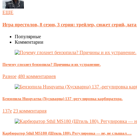
ЕЩЕ
Игра престолов, 8 сезон, 3 серия: трейлер, сюжет серий, да
Популярные
Комментарии
Почему глохнет бензопила? Причины и их устранение.
Разное
480 комментариев
Бензопила Husqvarna (Хускварна) 137 -регулировка карбюратора.
137e
23 комментария
Карбюратор Sthil MS180 (Штиль 180). Регулировка — не, не слышал….