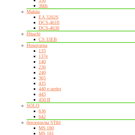
350
360s
Makita
EA 3202S
DCS-4610
DCS-4630
Hitachi
CS 33EB
Husqvarna
135
137e
140
236
240
365
435
440 e-series
445
450 II
SOLO
636
642
бензопилы STihl
MS 180
MS 181