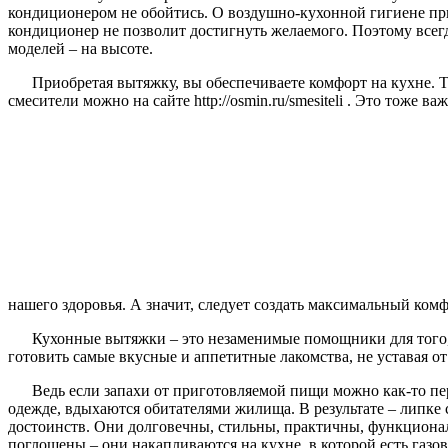
кондиционером не обойтись. О воздушно-кухонной гигиене при
кондиционер не позволит достигнуть желаемого. Поэтому всегда
моделей – на высоте.
Приобретая вытяжку, вы обеспечиваете комфорт на кухне. Т
смесители можно на сайте http://osmin.ru/smesiteli . Это тоже
нашего здоровья. А значит, следует создать максимальный ком
Кухонные вытяжки – это незаменимые помощники для того, 
готовить самые вкусные и аппетитные лакомства, не уставая от 
Ведь если запахи от приготовляемой пищи можно как-то пере
одежде, вдыхаются обитателями жилища. В результате – липке
достоинств. Они долговечны, стильны, практичны, функциональ
поглощены – они накапливаются на кухне, в которой есть газов