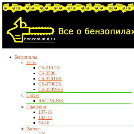
Бензопилы
Echo
CS-310 ES
CS-3500
CS-350TES
CS-3700ES
CS-350WES
Carver
RSG 38-16K
Champion
137-16
142-16
55-18
Partner