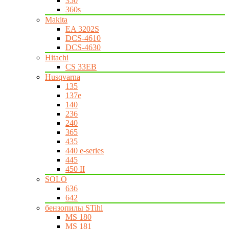
350
360s
Makita
EA 3202S
DCS-4610
DCS-4630
Hitachi
CS 33EB
Husqvarna
135
137e
140
236
240
365
435
440 e-series
445
450 II
SOLO
636
642
бензопилы STihl
MS 180
MS 181