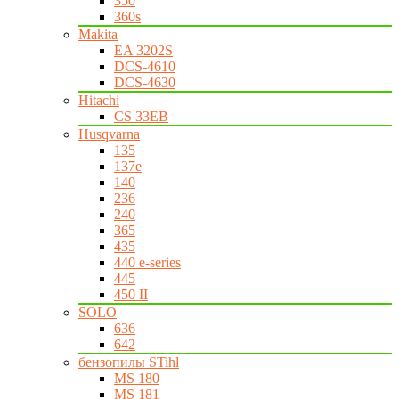
350
360s
Makita
EA 3202S
DCS-4610
DCS-4630
Hitachi
CS 33EB
Husqvarna
135
137e
140
236
240
365
435
440 e-series
445
450 II
SOLO
636
642
бензопилы STihl
MS 180
MS 181