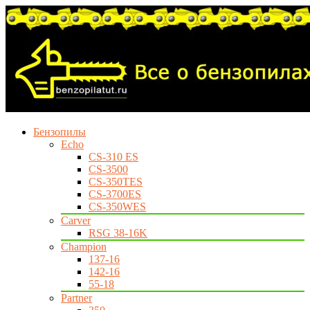
Бензопилы
Echo
CS-310 ES
CS-3500
CS-350TES
CS-3700ES
CS-350WES
Carver
RSG 38-16K
Champion
137-16
142-16
55-18
Partner