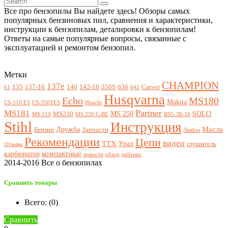
Все про бензопилы Вы найдете здесь! Обзоры самых
популярных бензиновых пил, сравнения и характеристики,
инструкции к бензопилам, деталировки к бензопилам!
Ответы на самые популярные вопросы, связанные с
эксплуатацией и ремонтом бензопил.
Метки
CHAMPION
137e
135
137-16
140
142-16
350S
636
Carver
61
642
Husqvarna
Echo
MS180
Makita
CS-310 ES
CS-350TES
Hitachi
Partner
MS181
MS 250
SOLO
MS230
MS 210
MS 230 C-BE
RSG 38-16
Stihl
Инструкция
Масла
Дружба
Бензин
Запчасти
Ликбез
Рекомендации
Цепи
видео
ТТХ
Урал
глушитель
Отзывы
компактные
карбюратор
новости
обзор
рейтинг
2014-2016 Все о бензопилах
Сравнить товары
Всего: (
0
)
Сравнить