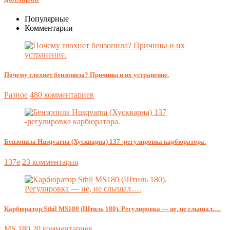
Популярные
Комментарии
Почему глохнет бензопила? Причины и их устранение.
Разное
480 комментариев
Бензопила Husqvarna (Хускварна) 137 -регулировка карбюратора.
137e
23 комментария
Карбюратор Sthil MS180 (Штиль 180). Регулировка — не, не слышал….
MS 180
20 комментариев