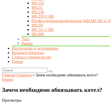
MS 192
MS211
MS 230
MS 230 C-BE
Профессиональная бензопила Stihl MS 261-C-
MS250
MS 211 C-BE
MS 660
Урал
Разное
Инструкции и деталировки
Каталоги бензопил
Статьи о строительстве
Разное
Главная страница
»
Зачем необходимо обвязывать котел?
Разное
Зачем необходимо обвязывать котел?
Просмотры