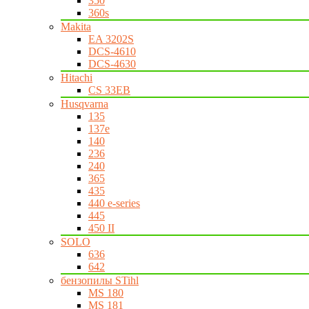
350
360s
Makita
EA 3202S
DCS-4610
DCS-4630
Hitachi
CS 33EB
Husqvarna
135
137e
140
236
240
365
435
440 e-series
445
450 II
SOLO
636
642
бензопилы STihl
MS 180
MS 181