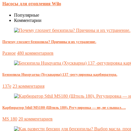
Насосы для отопления Wilo
Популярные
Комментарии
Почему глохнет бензопила? Причины и их устранение.
Разное
480 комментариев
Бензопила Husqvarna (Хускварна) 137 -регулировка карбюратора.
137e
23 комментария
Карбюратор Sthil MS180 (Штиль 180). Регулировка — не, не слышал….
MS 180
20 комментариев