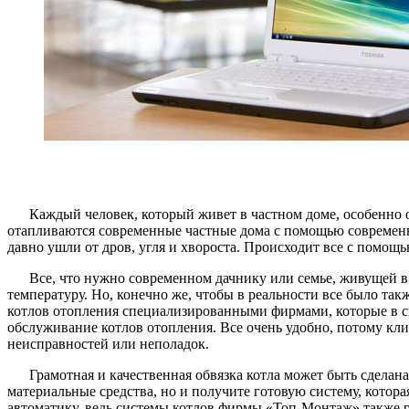
Каждый человек, который живет в частном доме, особенно о
отапливаются современные частные дома с помощью современны
давно ушли от дров, угля и хвороста. Происходит все с помощ
Все, что нужно современном дачнику или семье, живущей в
температуру. Но, конечно же, чтобы в реальности все было так
котлов отопления специализированными фирмами, которые в св
обслуживание котлов отопления. Все очень удобно, потому кли
неисправностей или неполадок.
Грамотная и качественная обвязка котла может быть сдела
материальные средства, но и получите готовую систему, котор
автоматику, ведь системы котлов фирмы «Топ-Монтаж» также 