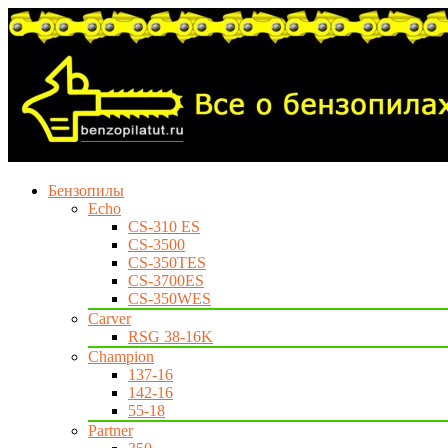
Бензопилы
Echo
CS-310 ES
CS-3500
CS-350TES
CS-3700ES
CS-350WES
Carver
RSG 38-16K
Champion
137-16
142-16
55-18
Partner