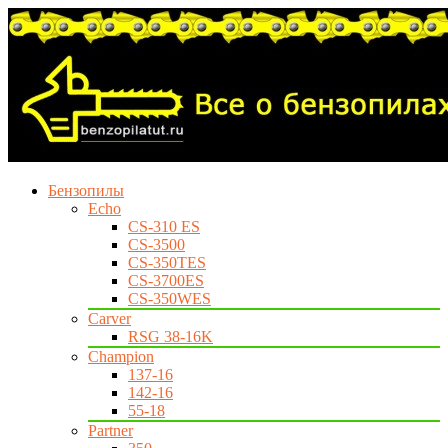
Бензопилы
Echo
CS-310 ES
CS-3500
CS-350TES
CS-3700ES
CS-350WES
Carver
RSG 38-16K
Champion
137-16
142-16
55-18
Partner