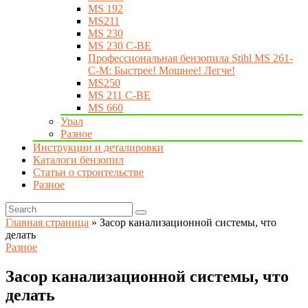
MS 192
MS211
MS 230
MS 230 C-BE
Профессиональная бензопила Stihl MS 261-
C-M: Быстрее! Мощнее! Легче!
MS250
MS 211 C-BE
MS 660
Урал
Разное
Инструкции и деталировки
Каталоги бензопил
Статьи о строительстве
Разное
Главная страница
»
Засор канализационной системы, что
делать
Разное
Засор канализационной системы, что
делать