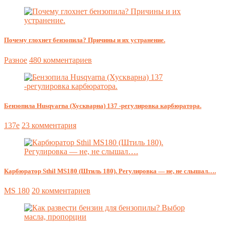
Почему глохнет бензопила? Причины и их устранение.
Разное
480 комментариев
Бензопила Husqvarna (Хускварна) 137 -регулировка карбюратора.
137e
23 комментария
Карбюратор Sthil MS180 (Штиль 180). Регулировка — не, не слышал….
MS 180
20 комментариев