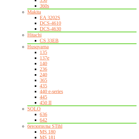
350
360s
Makita
EA 3202S
DCS-4610
DCS-4630
Hitachi
CS 33EB
Husqvarna
135
137e
140
236
240
365
435
440 e-series
445
450 II
SOLO
636
642
бензопилы STihl
MS 180
MS 181