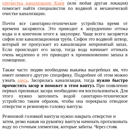
прочистка канализации Киев
(или любая другая локация)
помогает найти специалистов по водяной и механической
очистке канализации.
Почти все санитарно-технические устройства время от
времени засоряются. Это приводит к затруднению оттока
воды и в конечном итоге к закупорке. Чаще всего засоряется
сифон или канализационная труба. Сифон это водяной затвор,
который не пропускает из канализации непринятый запах.
Если происходит его засор, тогда вода начинает оттекать
очень медленно и это приводит к проникновению запаха в
помещение.
Также часто людям необходима выкачка выгребных ям, что
имеет немного другую специфику. Подробнее об этом можно
узнать
здесь
. Засорилась канализация, тогда
нужно быстро
прочистить засор и поможет в этом вантуз.
При появлении
первых признаках засора необходимо им воспользоваться. Для
этого нужно заполнить водой санитарно-техническое
устройство таким образом, чтобы она перекрыла отводное
отверстие и резиновую головку вантуза.
Резиновой головкой вантуза нужно накрыть отверстие и
затем, резко нажав на рукоятку вантуза начинать проталкивать
воду по сточным элементам, которые забиты. Через стояк