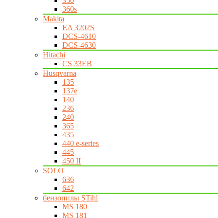
350
360s
Makita
EA 3202S
DCS-4610
DCS-4630
Hitachi
CS 33EB
Husqvarna
135
137e
140
236
240
365
435
440 e-series
445
450 II
SOLO
636
642
бензопилы STihl
MS 180
MS 181