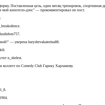
рму. Поставленная цель, один месяц тренировок, спортивная ди
е мой кинотело-дэнс" — прокомментировал он пост.
.
reaksilence.
zalisbon757.
вой!" — уверена baryshevakaterina88.
ll.
ит n_shelest.
и коллеге по Comedy Club Гарику Харламову.
6_8.
1904.