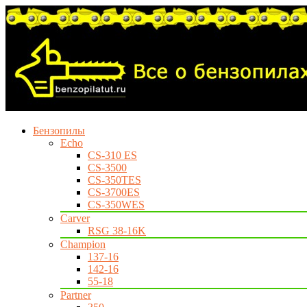
Бензопилы
Echo
CS-310 ES
CS-3500
CS-350TES
CS-3700ES
CS-350WES
Carver
RSG 38-16K
Champion
137-16
142-16
55-18
Partner