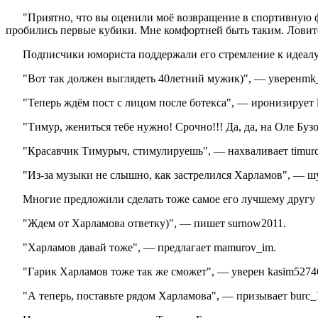
"Приятно, что вы оценили моё возвращение в спортивную фо
пробились первые кубики. Мне комфортней быть таким. Ловит
Подписчики юмориста поддержали его стремление к идеалу
"Вот так должен выглядеть 40летний мужик)", — уверенmk_b
"Теперь ждём пост с лицом после ботекса", — иронизирует li
"Тимур, жениться тебе нужно! Срочно!!! Да, да, на Оле Бузо
"Красавчик Тимурыч, стимулируешь", — нахваливает timurde
"Из-за музыки не слышно, как застрелился Харламов", — шут
Многие предложили сделать тоже самое его лучшему другу 
"Ждем от Харламова ответку)", — пишет surnow2011.
"Харламов давай тоже", — предлагает mamurov_im.
"Гарик Харламов тоже так же сможет", — уверен kasim5274
"А теперь, поставьте рядом Харламова", — призывает burc_