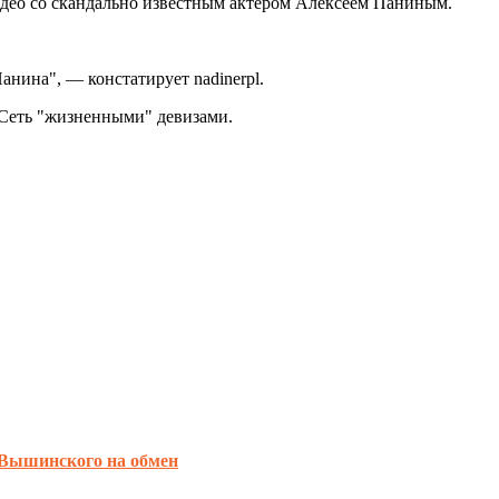
идео со скандально известным актером Алексеем Паниным.
анина", — констатирует nadinerpl.
 Сеть "жизненными" девизами.
 Вышинского на обмен