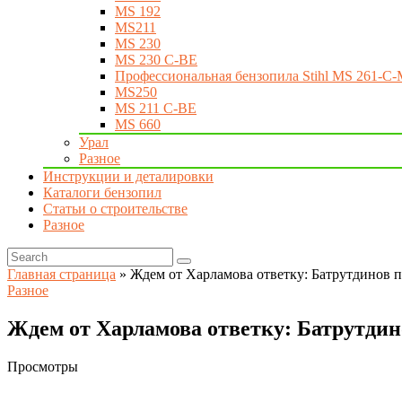
MS 192
MS211
MS 230
MS 230 C-BE
Профессиональная бензопила Stihl MS 261-C-
MS250
MS 211 C-BE
MS 660
Урал
Разное
Инструкции и деталировки
Каталоги бензопил
Статьи о строительстве
Разное
Главная страница
»
Ждем от Харламова ответку: Батрутдинов по
Разное
Ждем от Харламова ответку: Батрутдино
Просмотры