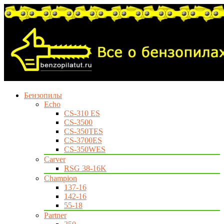
Бензопилы
Echo
CS-310 ES
CS-3500
CS-350TES
CS-3700ES
CS-350WES
Carver
RSG 38-16K
Champion
137-16
142-16
55-18
Partner