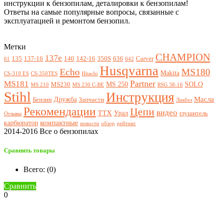
инструкции к бензопилам, деталировки к бензопилам!
Ответы на самые популярные вопросы, связанные с
эксплуатацией и ремонтом бензопил.
Метки
CHAMPION
137e
135
137-16
140
142-16
350S
636
Carver
61
642
Husqvarna
Echo
MS180
Makita
CS-310 ES
CS-350TES
Hitachi
Partner
MS181
MS 250
SOLO
MS230
MS 210
MS 230 C-BE
RSG 38-16
Stihl
Инструкция
Масла
Дружба
Бензин
Запчасти
Ликбез
Рекомендации
Цепи
видео
ТТХ
Урал
глушитель
Отзывы
компактные
карбюратор
новости
обзор
рейтинг
2014-2016 Все о бензопилах
Сравнить товары
Всего: (
0
)
Сравнить
0