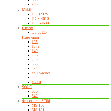
350
360s
Makita
EA 3202S
DCS-4610
DCS-4630
Hitachi
CS 33EB
Husqvarna
135
137e
140
236
240
365
435
440 e-series
445
450 II
SOLO
636
642
бензопилы STihl
MS 180
MS 181