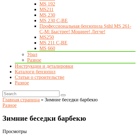
MS 192
MS211
MS 230
MS 230 C-BE
Профессиональная бензопила Stihl MS 261-
C-M: Быстрее! Мощнее! Легче!
MS250
MS 211 C-BE
MS 660
Урал
Разное
Инструкции и деталировки
Каталоги бензопил
Статьи о строительстве
Разное
Главная страница
»
Зимние беседки барбекю
Разное
Зимние беседки барбекю
Просмотры