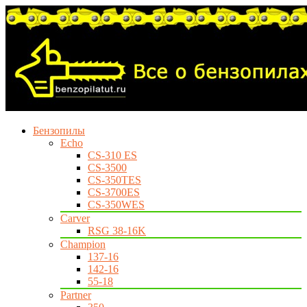
Бензопилы
Echo
CS-310 ES
CS-3500
CS-350TES
CS-3700ES
CS-350WES
Carver
RSG 38-16K
Champion
137-16
142-16
55-18
Partner