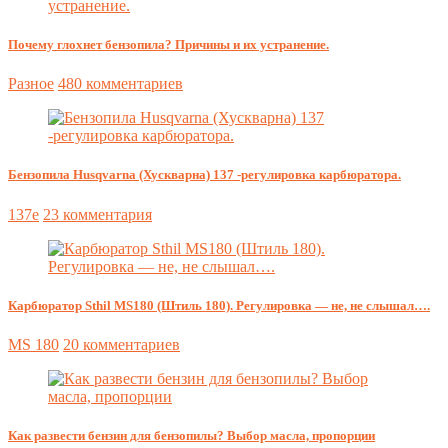
Почему глохнет бензопила? Причины и их устранение.
Разное
480 комментариев
Бензопила Husqvarna (Хускварна) 137 -регулировка карбюратора.
137e
23 комментария
Карбюратор Sthil MS180 (Штиль 180). Регулировка — не, не слышал….
MS 180
20 комментариев
Как развести бензин для бензопилы? Выбор масла, пропорции