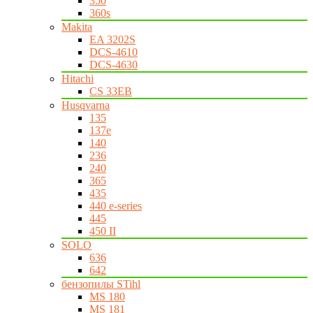
350
360s
Makita
EA 3202S
DCS-4610
DCS-4630
Hitachi
CS 33EB
Husqvarna
135
137e
140
236
240
365
435
440 e-series
445
450 II
SOLO
636
642
бензопилы STihl
MS 180
MS 181