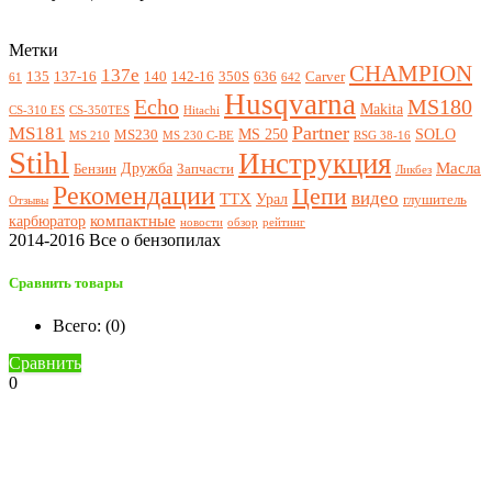
Метки
CHAMPION
137e
135
137-16
140
142-16
350S
636
Carver
61
642
Husqvarna
Echo
MS180
Makita
CS-310 ES
CS-350TES
Hitachi
Partner
MS181
MS 250
SOLO
MS230
MS 210
MS 230 C-BE
RSG 38-16
Stihl
Инструкция
Масла
Дружба
Бензин
Запчасти
Ликбез
Рекомендации
Цепи
видео
ТТХ
Урал
глушитель
Отзывы
компактные
карбюратор
новости
обзор
рейтинг
2014-2016 Все о бензопилах
Сравнить товары
Всего: (
0
)
Сравнить
0