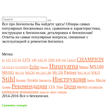
Все про бензопилы Вы найдете здесь! Обзоры самых
популярных бензиновых пил, сравнения и характеристики,
инструкции к бензопилам, деталировки к бензопилам!
Ответы на самые популярные вопросы, связанные с
эксплуатацией и ремонтом бензопил.
Метки
CHAMPION
137e
135
137-16
140
142-16
350S
636
Carver
61
642
Husqvarna
Echo
MS180
Makita
CS-310 ES
CS-350TES
Hitachi
Partner
MS181
MS 250
SOLO
MS230
MS 210
MS 230 C-BE
RSG 38-16
Stihl
Инструкция
Масла
Дружба
Бензин
Запчасти
Ликбез
Рекомендации
Цепи
видео
ТТХ
Урал
глушитель
Отзывы
компактные
карбюратор
новости
обзор
рейтинг
2014-2016 Все о бензопилах
Сравнить товары