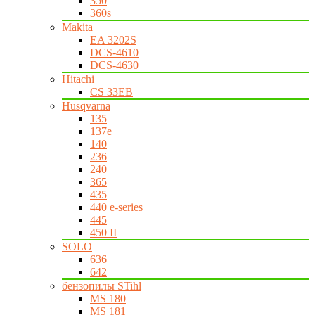
350
360s
Makita
EA 3202S
DCS-4610
DCS-4630
Hitachi
CS 33EB
Husqvarna
135
137e
140
236
240
365
435
440 e-series
445
450 II
SOLO
636
642
бензопилы STihl
MS 180
MS 181