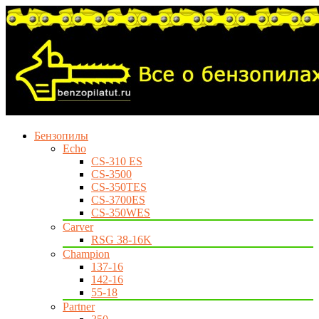
Бензопилы
Echo
CS-310 ES
CS-3500
CS-350TES
CS-3700ES
CS-350WES
Carver
RSG 38-16K
Champion
137-16
142-16
55-18
Partner