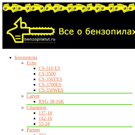
Бензопилы
Echo
CS-310 ES
CS-3500
CS-350TES
CS-3700ES
CS-350WES
Carver
RSG 38-16K
Champion
137-16
142-16
55-18
Partner