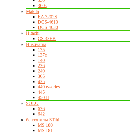
350
360s
Makita
EA 3202S
DCS-4610
DCS-4630
Hitachi
CS 33EB
Husqvarna
135
137e
140
236
240
365
435
440 e-series
445
450 II
SOLO
636
642
бензопилы STihl
MS 180
MS 181