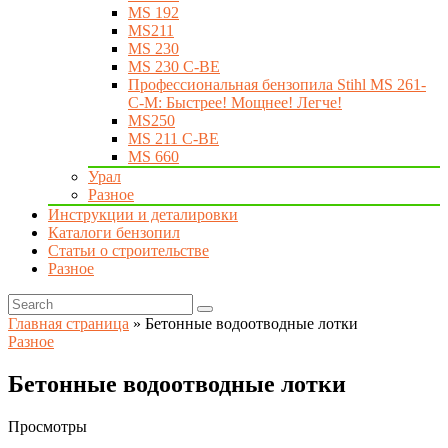
MS 192
MS211
MS 230
MS 230 C-BE
Профессиональная бензопила Stihl MS 261-
C-M: Быстрее! Мощнее! Легче!
MS250
MS 211 C-BE
MS 660
Урал
Разное
Инструкции и деталировки
Каталоги бензопил
Статьи о строительстве
Разное
Главная страница
»
Бетонные водоотводные лотки
Разное
Бетонные водоотводные лотки
Просмотры