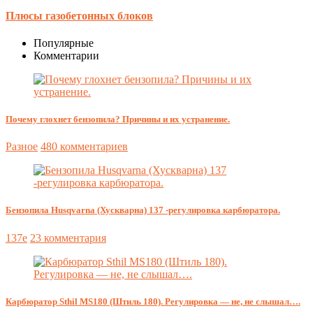
Плюсы газобетонных блоков
Популярные
Комментарии
Почему глохнет бензопила? Причины и их устранение.
Разное
480 комментариев
Бензопила Husqvarna (Хускварна) 137 -регулировка карбюратора.
137e
23 комментария
Карбюратор Sthil MS180 (Штиль 180). Регулировка — не, не слышал….