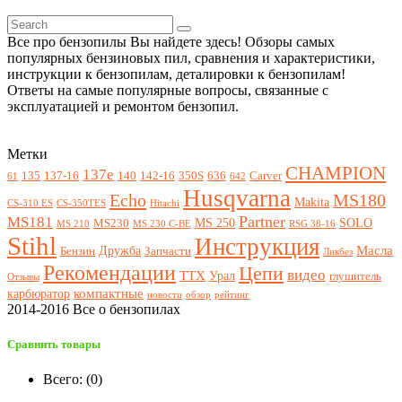
Все про бензопилы Вы найдете здесь! Обзоры самых
популярных бензиновых пил, сравнения и характеристики,
инструкции к бензопилам, деталировки к бензопилам!
Ответы на самые популярные вопросы, связанные с
эксплуатацией и ремонтом бензопил.
Метки
CHAMPION
137e
135
137-16
140
142-16
350S
636
Carver
61
642
Husqvarna
Echo
MS180
Makita
CS-310 ES
CS-350TES
Hitachi
Partner
MS181
MS 250
SOLO
MS230
MS 210
MS 230 C-BE
RSG 38-16
Stihl
Инструкция
Масла
Дружба
Бензин
Запчасти
Ликбез
Рекомендации
Цепи
видео
ТТХ
Урал
глушитель
Отзывы
компактные
карбюратор
новости
обзор
рейтинг
2014-2016 Все о бензопилах
Сравнить товары
Всего: (
0
)