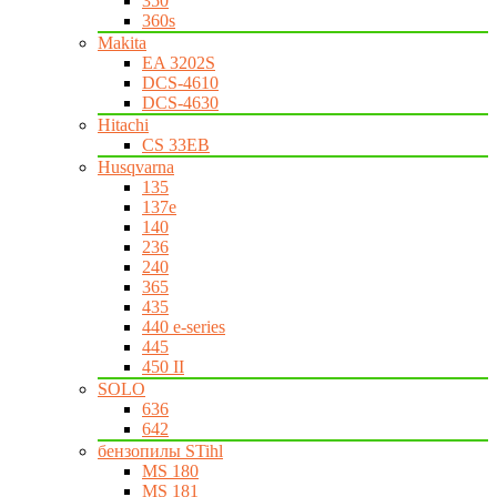
350
360s
Makita
EA 3202S
DCS-4610
DCS-4630
Hitachi
CS 33EB
Husqvarna
135
137e
140
236
240
365
435
440 e-series
445
450 II
SOLO
636
642
бензопилы STihl
MS 180
MS 181