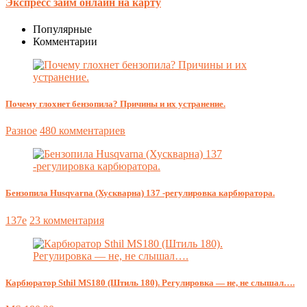
Экспресс займ онлайн на карту
Популярные
Комментарии
Почему глохнет бензопила? Причины и их устранение.
Разное
480 комментариев
Бензопила Husqvarna (Хускварна) 137 -регулировка карбюратора.
137e
23 комментария
Карбюратор Sthil MS180 (Штиль 180). Регулировка — не, не слышал….