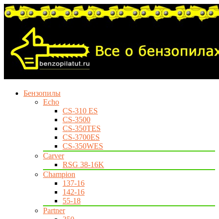
Бензопилы
Echo
CS-310 ES
CS-3500
CS-350TES
CS-3700ES
CS-350WES
Carver
RSG 38-16K
Champion
137-16
142-16
55-18
Partner