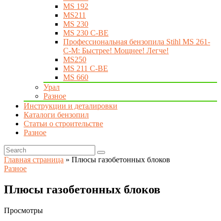
MS 192
MS211
MS 230
MS 230 C-BE
Профессиональная бензопила Stihl MS 261-
C-M: Быстрее! Мощнее! Легче!
MS250
MS 211 C-BE
MS 660
Урал
Разное
Инструкции и деталировки
Каталоги бензопил
Статьи о строительстве
Разное
Главная страница
»
Плюсы газобетонных блоков
Разное
Плюсы газобетонных блоков
Просмотры