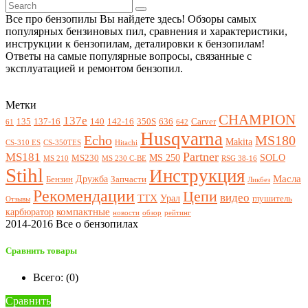
Все про бензопилы Вы найдете здесь! Обзоры самых
популярных бензиновых пил, сравнения и характеристики,
инструкции к бензопилам, деталировки к бензопилам!
Ответы на самые популярные вопросы, связанные с
эксплуатацией и ремонтом бензопил.
Метки
CHAMPION
137e
135
137-16
140
142-16
350S
636
Carver
61
642
Husqvarna
Echo
MS180
Makita
CS-310 ES
CS-350TES
Hitachi
Partner
MS181
MS 250
SOLO
MS230
MS 210
MS 230 C-BE
RSG 38-16
Stihl
Инструкция
Масла
Дружба
Бензин
Запчасти
Ликбез
Рекомендации
Цепи
видео
ТТХ
Урал
глушитель
Отзывы
компактные
карбюратор
новости
обзор
рейтинг
2014-2016 Все о бензопилах
Сравнить товары
Всего: (
0
)
Сравнить