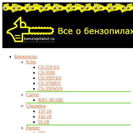
Бензопилы
Echo
CS-310 ES
CS-3500
CS-350TES
CS-3700ES
CS-350WES
Carver
RSG 38-16K
Champion
137-16
142-16
55-18
Partner