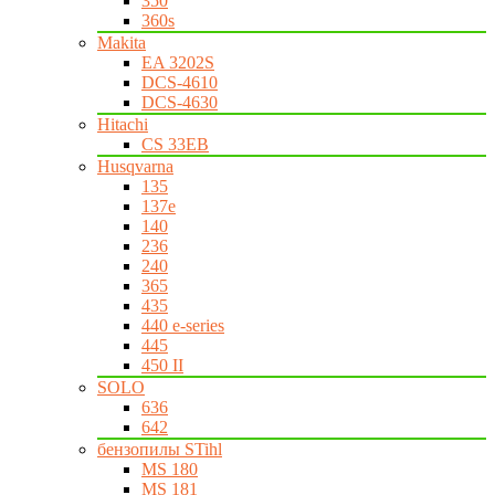
350
360s
Makita
EA 3202S
DCS-4610
DCS-4630
Hitachi
CS 33EB
Husqvarna
135
137e
140
236
240
365
435
440 e-series
445
450 II
SOLO
636
642
бензопилы STihl
MS 180
MS 181