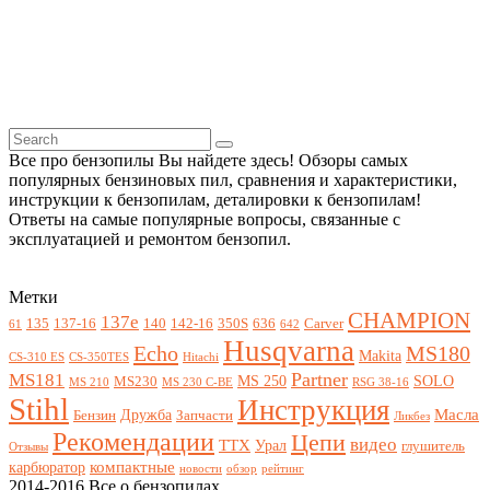
Все про бензопилы Вы найдете здесь! Обзоры самых
популярных бензиновых пил, сравнения и характеристики,
инструкции к бензопилам, деталировки к бензопилам!
Ответы на самые популярные вопросы, связанные с
эксплуатацией и ремонтом бензопил.
Метки
CHAMPION
137e
135
137-16
140
142-16
350S
636
Carver
61
642
Husqvarna
Echo
MS180
Makita
CS-310 ES
CS-350TES
Hitachi
Partner
MS181
MS 250
SOLO
MS230
MS 210
MS 230 C-BE
RSG 38-16
Stihl
Инструкция
Масла
Дружба
Бензин
Запчасти
Ликбез
Рекомендации
Цепи
видео
ТТХ
Урал
глушитель
Отзывы
компактные
карбюратор
новости
обзор
рейтинг
2014-2016 Все о бензопилах