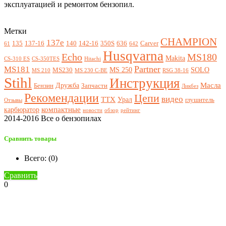
эксплуатацией и ремонтом бензопил.
Метки
CHAMPION
137e
135
137-16
140
142-16
350S
636
Carver
61
642
Husqvarna
Echo
MS180
Makita
CS-310 ES
CS-350TES
Hitachi
Partner
MS181
MS 250
SOLO
MS230
MS 210
MS 230 C-BE
RSG 38-16
Stihl
Инструкция
Масла
Дружба
Бензин
Запчасти
Ликбез
Рекомендации
Цепи
видео
ТТХ
Урал
глушитель
Отзывы
компактные
карбюратор
новости
обзор
рейтинг
2014-2016 Все о бензопилах
Сравнить товары
Всего: (
0
)
Сравнить
0