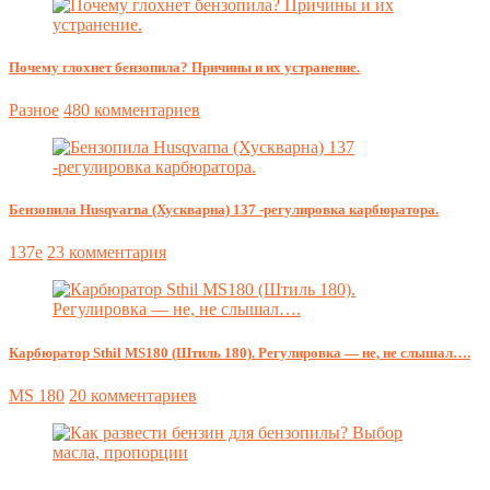
Почему глохнет бензопила? Причины и их устранение.
Разное
480 комментариев
Бензопила Husqvarna (Хускварна) 137 -регулировка карбюратора.
137e
23 комментария
Карбюратор Sthil MS180 (Штиль 180). Регулировка — не, не слышал….
MS 180
20 комментариев