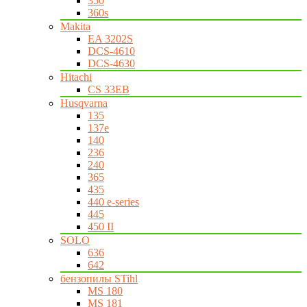
350
360s
Makita
EA 3202S
DCS-4610
DCS-4630
Hitachi
CS 33EB
Husqvarna
135
137e
140
236
240
365
435
440 e-series
445
450 II
SOLO
636
642
бензопилы STihl
MS 180
MS 181