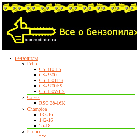
Бензопилы
Echo
CS-310 ES
CS-3500
CS-350TES
CS-3700ES
CS-350WES
Carver
RSG 38-16K
Champion
137-16
142-16
55-18
Partner