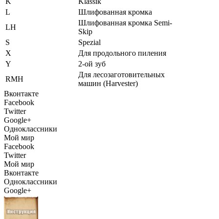
K
Klassik
L
Шлифованная кромка
Шлифованная кромка Semi-
LH
Skip
S
Spezial
X
Для продольного пиления
Y
2-ой зуб
Для лесозаготовительных
RMH
машин (Harvester)
Вконтакте
Facebook
Twitter
Google+
Одноклассники
Мой мир
Facebook
Twitter
Мой мир
Вконтакте
Одноклассники
Google+