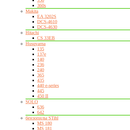
350
360s
Makita
EA 3202S
DCS-4610
DCS-4630
Hitachi
CS 33EB
Husqvarna
135
137e
140
236
240
365
435
440 e-series
445
450 II
SOLO
636
642
бензопилы STihl
MS 180
MS 181