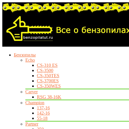
Бензопилы
Echo
CS-310 ES
CS-3500
CS-350TES
CS-3700ES
CS-350WES
Carver
RSG 38-16K
Champion
137-16
142-16
55-18
Partner