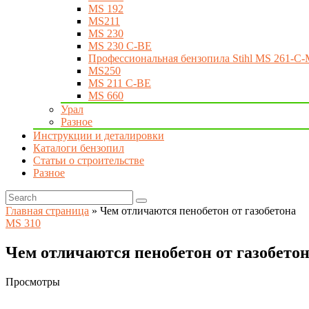
MS 192
MS211
MS 230
MS 230 C-BE
Профессиональная бензопила Stihl MS 261-C-
MS250
MS 211 C-BE
MS 660
Урал
Разное
Инструкции и деталировки
Каталоги бензопил
Статьи о строительстве
Разное
Главная страница
»
Чем отличаются пенобетон от газобетона
MS 310
Чем отличаются пенобетон от газобето
Просмотры