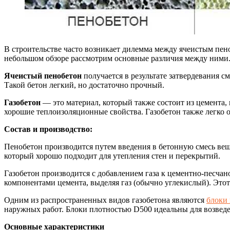
В строительстве часто возникает дилемма между ячеистым пено
небольшом обзоре рассмотрим основные различия между ними
Ячеистый пенобетон
получается в результате затвердевания 
Такой бетон легкий, но достаточно прочный.
Газобетон
— это материал, который также состоит из цемента, п
хорошие теплоизоляционные свойства. Газобетон также легко о
Состав и производство:
Пенобетон производится путем введения в бетонную смесь вещ
который хорошо подходит для утепления стен и перекрытий.
Газобетон производится с добавлением газа к цементно-песча
компонентами цемента, выделяя газ (обычно углекислый). Этот
Одним из распространенных видов газобетона являются
блоки 
наружных работ. Блоки плотностью D500 идеальны для возведен
Основные характеристики