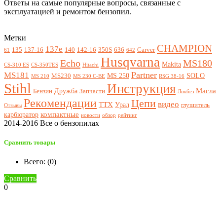
Ответы на самые популярные вопросы, связанные с
эксплуатацией и ремонтом бензопил.
Метки
CHAMPION
137e
135
137-16
140
142-16
350S
636
Carver
61
642
Husqvarna
Echo
MS180
Makita
CS-310 ES
CS-350TES
Hitachi
Partner
MS181
MS 250
SOLO
MS230
MS 210
MS 230 C-BE
RSG 38-16
Stihl
Инструкция
Масла
Дружба
Бензин
Запчасти
Ликбез
Рекомендации
Цепи
видео
ТТХ
Урал
глушитель
Отзывы
компактные
карбюратор
новости
обзор
рейтинг
2014-2016 Все о бензопилах
Сравнить товары
Всего: (
0
)
Сравнить
0