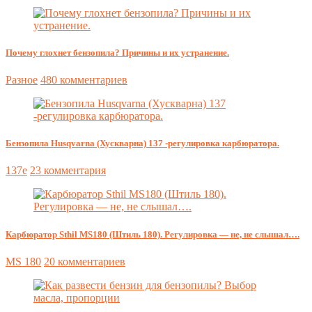
Почему глохнет бензопила? Причины и их устранение.
Разное
480 комментариев
Бензопила Husqvarna (Хускварна) 137 -регулировка карбюратора.
137e
23 комментария
Карбюратор Sthil MS180 (Штиль 180). Регулировка — не, не слышал….
MS 180
20 комментариев