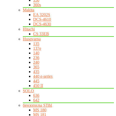
350
360s
Makita
EA 3202S
DCS-4610
DCS-4630
Hitachi
CS 33EB
Husqvarna
135
137e
140
236
240
365
435
440 e-series
445
450 II
SOLO
636
642
бензопилы STihl
MS 180
MS 181