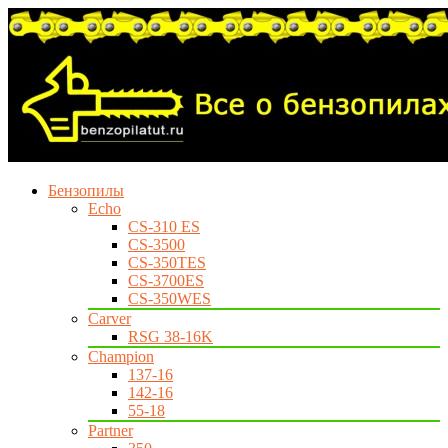
Бензопилы
Echo
CS-310 ES
CS-3500
CS-350TES
CS-3700ES
CS-350WES
Carver
RSG 38-16K
Champion
137-16
142-16
55-18
Partner