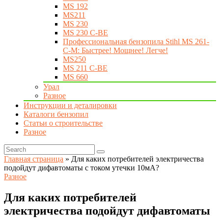
MS 192
MS211
MS 230
MS 230 C-BE
Профессиональная бензопила Stihl MS 261-
C-M: Быстрее! Мощнее! Легче!
MS250
MS 211 C-BE
MS 660
Урал
Разное
Инструкции и деталировки
Каталоги бензопил
Статьи о строительстве
Разное
Главная страница
»
Для каких потребителей электричества
подойдут дифавтоматы с током утечки 10мА?
Разное
Для каких потребителей
электричества подойдут дифавтоматы