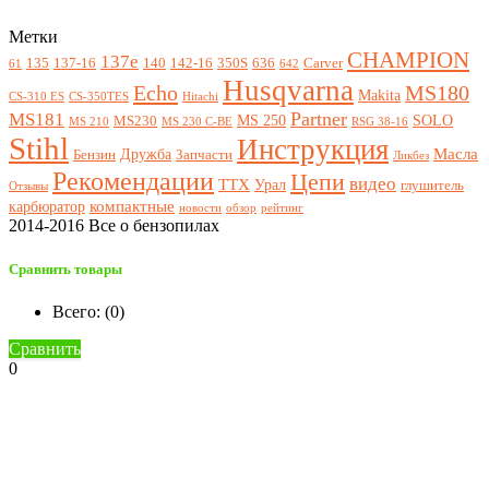
Метки
CHAMPION
137e
135
137-16
140
142-16
350S
636
Carver
61
642
Husqvarna
Echo
MS180
Makita
CS-310 ES
CS-350TES
Hitachi
Partner
MS181
MS 250
SOLO
MS230
MS 210
MS 230 C-BE
RSG 38-16
Stihl
Инструкция
Масла
Дружба
Бензин
Запчасти
Ликбез
Рекомендации
Цепи
видео
ТТХ
Урал
глушитель
Отзывы
компактные
карбюратор
новости
обзор
рейтинг
2014-2016 Все о бензопилах
Сравнить товары
Всего: (
0
)
Сравнить
0