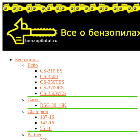
Бензопилы
Echo
CS-310 ES
CS-3500
CS-350TES
CS-3700ES
CS-350WES
Carver
RSG 38-16K
Champion
137-16
142-16
55-18
Partner