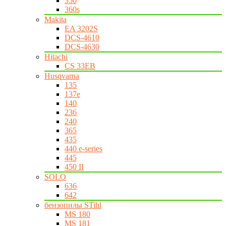
350
360s
Makita
EA 3202S
DCS-4610
DCS-4630
Hitachi
CS 33EB
Husqvarna
135
137e
140
236
240
365
435
440 e-series
445
450 II
SOLO
636
642
бензопилы STihl
MS 180
MS 181