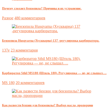
Почему глохнет бензопила? Причины и их устранение.
Разное
480 комментариев
Бензопила Husqvarna (Хускварна) 137 -регулировка карбюратора.
137e
23 комментария
Карбюратор Sthil MS180 (Штиль 180). Регулировка — не, не слышал….
MS 180
20 комментариев
Как развести бензин для бензопилы? Выбор масла, пропорции