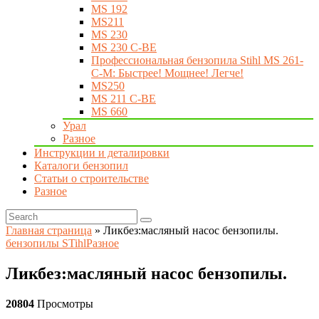
MS 192
MS211
MS 230
MS 230 C-BE
Профессиональная бензопила Stihl MS 261-
C-M: Быстрее! Мощнее! Легче!
MS250
MS 211 C-BE
MS 660
Урал
Разное
Инструкции и деталировки
Каталоги бензопил
Статьи о строительстве
Разное
Главная страница
»
Ликбез:масляный насос бензопилы.
бензопилы STihl
Разное
Ликбез:масляный насос бензопилы.
20804
Просмотры