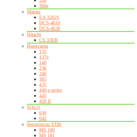
350
360s
Makita
EA 3202S
DCS-4610
DCS-4630
Hitachi
CS 33EB
Husqvarna
135
137e
140
236
240
365
435
440 e-series
445
450 II
SOLO
636
642
бензопилы STihl
MS 180
MS 181