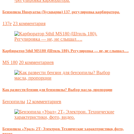
Бензопила Husqvarna (Хускварна) 137 -регулировка карбюратора.
137e
23 комментария
Карбюратор Sthil MS180 (Штиль 180). Регулировка — не, не слышал….
MS 180
20 комментариев
Как развести бензин для бензопилы? Выбор масла, пропорции
Бензопилы
12 комментариев
Бензопила «Урал» 2Т- Электрон. Технические характеристики, фото,
видео.