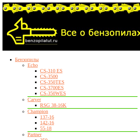
Бензопилы
Echo
CS-310 ES
CS-3500
CS-350TES
CS-3700ES
CS-350WES
Carver
RSG 38-16K
Champion
137-16
142-16
55-18
Partner