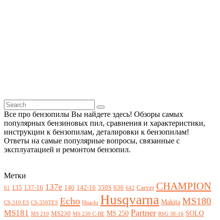
Все про бензопилы Вы найдете здесь! Обзоры самых
популярных бензиновых пил, сравнения и характеристики,
инструкции к бензопилам, деталировки к бензопилам!
Ответы на самые популярные вопросы, связанные с
эксплуатацией и ремонтом бензопил.
Метки
CHAMPION
137e
135
137-16
140
142-16
350S
636
Carver
61
642
Husqvarna
Echo
MS180
Makita
CS-310 ES
CS-350TES
Hitachi
Partner
MS181
MS 250
SOLO
MS230
MS 210
MS 230 C-BE
RSG 38-16