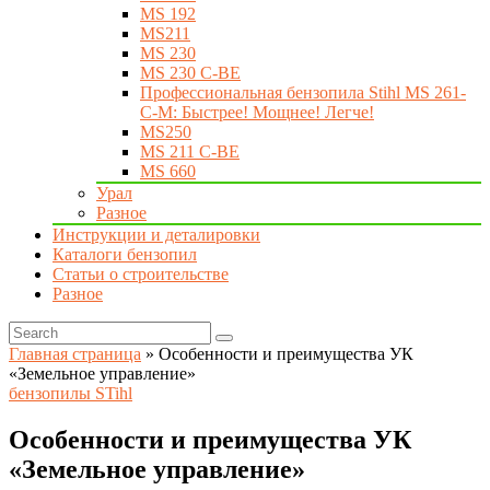
MS 192
MS211
MS 230
MS 230 C-BE
Профессиональная бензопила Stihl MS 261-
C-M: Быстрее! Мощнее! Легче!
MS250
MS 211 C-BE
MS 660
Урал
Разное
Инструкции и деталировки
Каталоги бензопил
Статьи о строительстве
Разное
Главная страница
»
Особенности и преимущества УК
«Земельное управление»
бензопилы STihl
Особенности и преимущества УК
«Земельное управление»