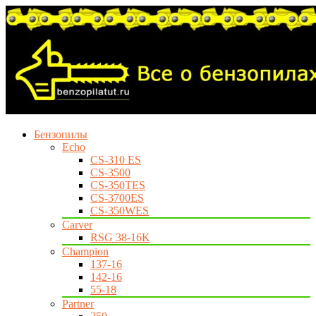
Бензопилы
Echo
CS-310 ES
CS-3500
CS-350TES
CS-3700ES
CS-350WES
Carver
RSG 38-16K
Champion
137-16
142-16
55-18
Partner