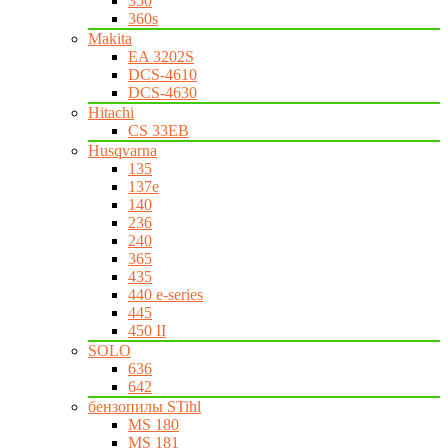
350
360s
Makita
EA 3202S
DCS-4610
DCS-4630
Hitachi
CS 33EB
Husqvarna
135
137e
140
236
240
365
435
440 e-series
445
450 II
SOLO
636
642
бензопилы STihl
MS 180
MS 181