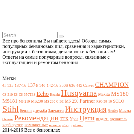
Все про бензопилы Вы найдете здесь! Обзоры самых
популярных бензиновых пил, сравнения и характеристики,
инструкции к бензопилам, деталировки к бензопилам!
Ответы на самые популярные вопросы, связанные с
эксплуатацией и ремонтом бензопил.
Метки
CHAMPION
137e
135
137-16
140
142-16
350S
636
Carver
61
642
Husqvarna
Echo
MS180
Makita
CS-310 ES
CS-350TES
Hitachi
Partner
MS181
MS 250
SOLO
MS230
MS 210
MS 230 C-BE
RSG 38-16
Stihl
Инструкция
Масла
Дружба
Бензин
Запчасти
Ликбез
Рекомендации
Цепи
видео
ТТХ
Урал
глушитель
Отзывы
компактные
карбюратор
новости
обзор
рейтинг
2014-2016 Все о бензопилах