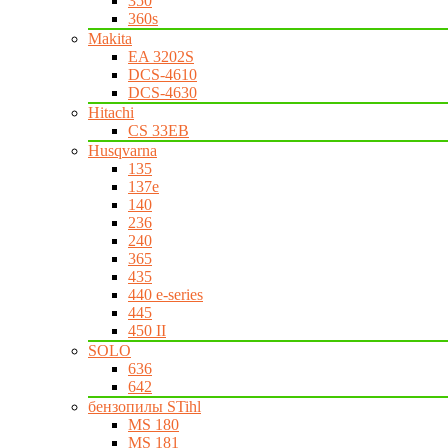
350
360s
Makita
EA 3202S
DCS-4610
DCS-4630
Hitachi
CS 33EB
Husqvarna
135
137e
140
236
240
365
435
440 e-series
445
450 II
SOLO
636
642
бензопилы STihl
MS 180
MS 181