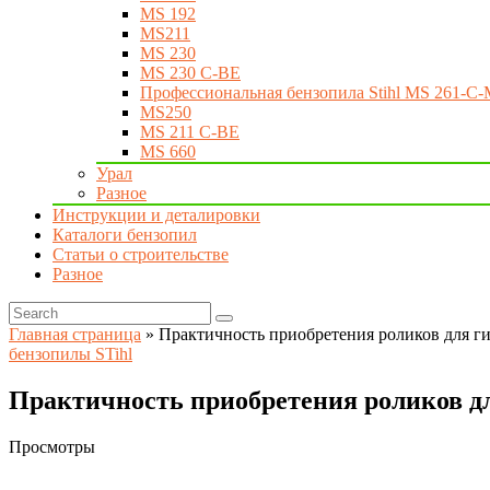
MS 192
MS211
MS 230
MS 230 C-BE
Профессиональная бензопила Stihl MS 261-C-
MS250
MS 211 C-BE
MS 660
Урал
Разное
Инструкции и деталировки
Каталоги бензопил
Статьи о строительстве
Разное
Главная страница
»
Практичность приобретения роликов для г
бензопилы STihl
Практичность приобретения роликов д
Просмотры