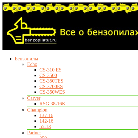
Бензопилы
Echo
CS-310 ES
CS-3500
CS-350TES
CS-3700ES
CS-350WES
Carver
RSG 38-16K
Champion
137-16
142-16
55-18
Partner