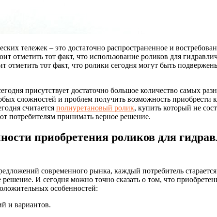
еских тележек – это достаточно распространенное и востребова
оит отметить тот факт, что использование роликов для гидравли
ит отметить тот факт, что ролики сегодня могут быть подверже
 сегодня присутствует достаточно большое количество самых ра
собых сложностей и проблем получить возможность приобрести 
егодня считается
полиуретановый ролик
, купить который не сос
ют потребителям принимать верное решение.
ости приобретения роликов для гидрав
предложений современного рынка, каждый потребитель старается 
 решение. И сегодня можно точно сказать о том, что приобрете
положительных особенностей:
й и вариантов.