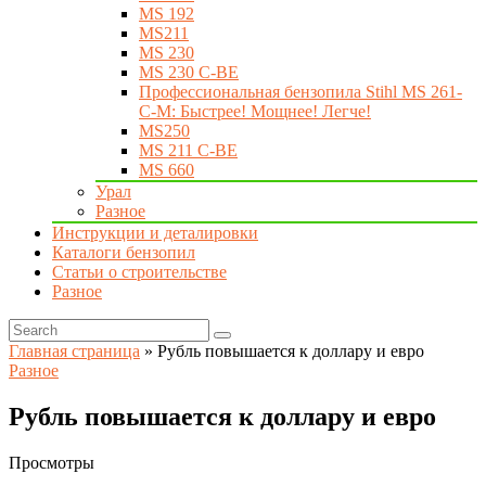
MS 192
MS211
MS 230
MS 230 C-BE
Профессиональная бензопила Stihl MS 261-
C-M: Быстрее! Мощнее! Легче!
MS250
MS 211 C-BE
MS 660
Урал
Разное
Инструкции и деталировки
Каталоги бензопил
Статьи о строительстве
Разное
Главная страница
»
Рубль повышается к доллару и евро
Разное
Рубль повышается к доллару и евро
Просмотры