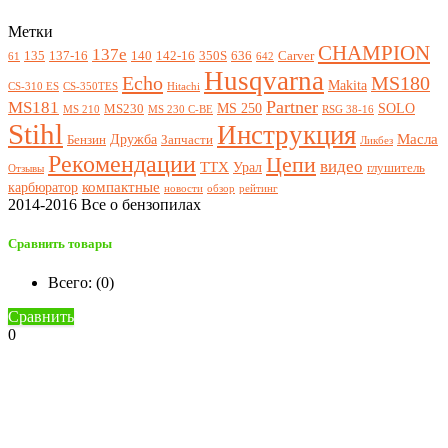
Метки
CHAMPION
137e
135
137-16
140
142-16
350S
636
Carver
61
642
Husqvarna
Echo
MS180
Makita
CS-310 ES
CS-350TES
Hitachi
Partner
MS181
MS 250
SOLO
MS230
MS 210
MS 230 C-BE
RSG 38-16
Stihl
Инструкция
Масла
Дружба
Бензин
Запчасти
Ликбез
Рекомендации
Цепи
видео
ТТХ
Урал
глушитель
Отзывы
компактные
карбюратор
новости
обзор
рейтинг
2014-2016 Все о бензопилах
Сравнить товары
Всего: (
0
)
Сравнить
0