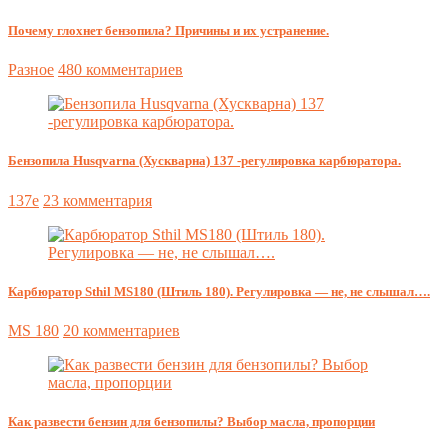
Почему глохнет бензопила? Причины и их устранение.
Разное
480 комментариев
Бензопила Husqvarna (Хускварна) 137 -регулировка карбюратора.
137e
23 комментария
Карбюратор Sthil MS180 (Штиль 180). Регулировка — не, не слышал….
MS 180
20 комментариев
Как развести бензин для бензопилы? Выбор масла, пропорции