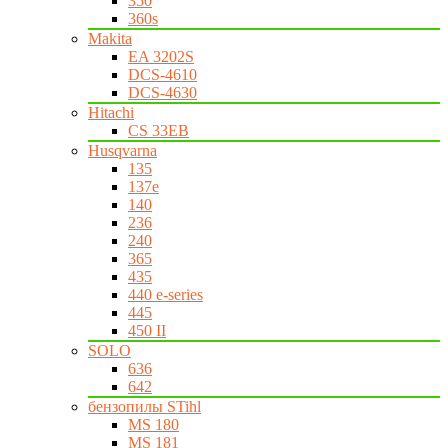
350
360s
Makita
EA 3202S
DCS-4610
DCS-4630
Hitachi
CS 33EB
Husqvarna
135
137e
140
236
240
365
435
440 e-series
445
450 II
SOLO
636
642
бензопилы STihl
MS 180
MS 181