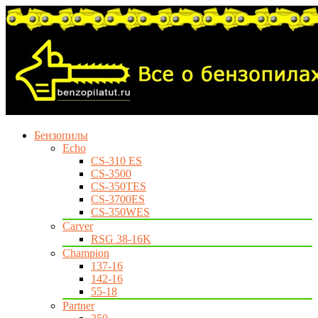
Бензопилы
Echo
CS-310 ES
CS-3500
CS-350TES
CS-3700ES
CS-350WES
Carver
RSG 38-16K
Champion
137-16
142-16
55-18
Partner