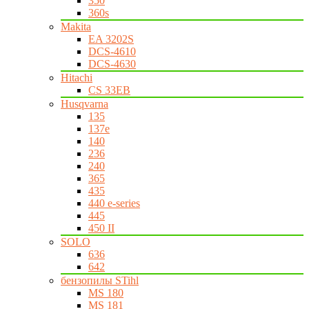
350
360s
Makita
EA 3202S
DCS-4610
DCS-4630
Hitachi
CS 33EB
Husqvarna
135
137e
140
236
240
365
435
440 e-series
445
450 II
SOLO
636
642
бензопилы STihl
MS 180
MS 181