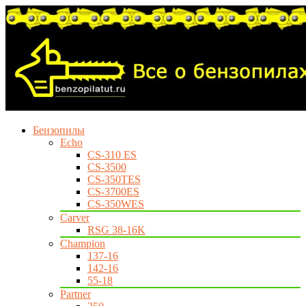
Бензопилы
Echo
CS-310 ES
CS-3500
CS-350TES
CS-3700ES
CS-350WES
Carver
RSG 38-16K
Champion
137-16
142-16
55-18
Partner