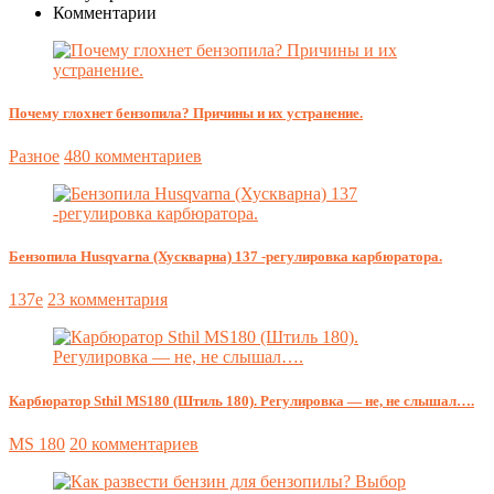
Комментарии
Почему глохнет бензопила? Причины и их устранение.
Разное
480 комментариев
Бензопила Husqvarna (Хускварна) 137 -регулировка карбюратора.
137e
23 комментария
Карбюратор Sthil MS180 (Штиль 180). Регулировка — не, не слышал….
MS 180
20 комментариев