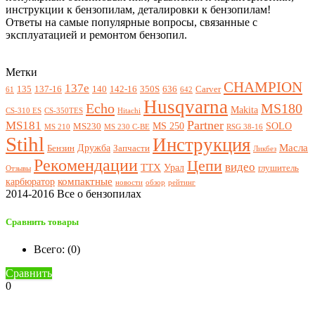
инструкции к бензопилам, деталировки к бензопилам!
Ответы на самые популярные вопросы, связанные с
эксплуатацией и ремонтом бензопил.
Метки
CHAMPION
137e
135
137-16
140
142-16
350S
636
Carver
61
642
Husqvarna
Echo
MS180
Makita
CS-310 ES
CS-350TES
Hitachi
Partner
MS181
MS 250
SOLO
MS230
MS 210
MS 230 C-BE
RSG 38-16
Stihl
Инструкция
Масла
Дружба
Бензин
Запчасти
Ликбез
Рекомендации
Цепи
видео
ТТХ
Урал
глушитель
Отзывы
компактные
карбюратор
новости
обзор
рейтинг
2014-2016 Все о бензопилах
Сравнить товары
Всего: (
0
)
Сравнить
0