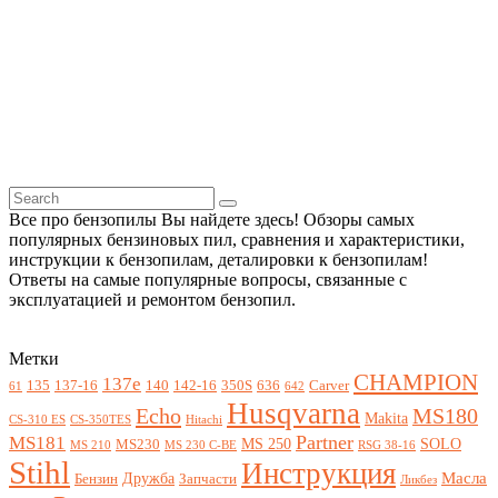
Все про бензопилы Вы найдете здесь! Обзоры самых
популярных бензиновых пил, сравнения и характеристики,
инструкции к бензопилам, деталировки к бензопилам!
Ответы на самые популярные вопросы, связанные с
эксплуатацией и ремонтом бензопил.
Метки
CHAMPION
137e
135
137-16
140
142-16
350S
636
Carver
61
642
Husqvarna
Echo
MS180
Makita
CS-310 ES
CS-350TES
Hitachi
Partner
MS181
MS 250
SOLO
MS230
MS 210
MS 230 C-BE
RSG 38-16
Stihl
Инструкция
Масла
Дружба
Бензин
Запчасти
Ликбез