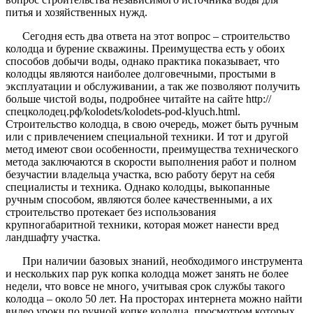
питья и хозяйственных нужд.
Сегодня есть два ответа на этот вопрос – строительство
колодца и бурение скважины. Преимущества есть у обоих
способов добычи воды, однако практика показывает, что
колодцы являются наиболее долговечными, простыми в
эксплуатации и обслуживании, а так же позволяют получить
больше чистой воды, подробнее читайте на сайте http://
спецколодец.рф/kolodets/kolodets-pod-klyuch.html.
Строительство колодца, в свою очередь, может быть ручным
или с привлечением специальной техники. И тот и другой
метод имеют свои особенности, преимущества технического
метода заключаются в скорости выполнения работ и полном
безучастии владельца участка, всю работу берут на себя
специалисты и техника. Однако колодцы, выкопанные
ручным способом, являются более качественными, а их
строительство протекает без использования
крупногабаритной техники, которая может нанести вред
ландшафту участка.
При наличии базовых знаний, необходимого инструмента
и нескольких пар рук копка колодца может занять не более
недели, что вовсе не много, учитывая срок службы такого
колодца – около 50 лет. На просторах интернета можно найти
видео уроки по ручной копке колодца, просмотром которых