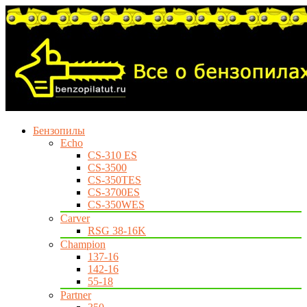
Бензопилы
Echo
CS-310 ES
CS-3500
CS-350TES
CS-3700ES
CS-350WES
Carver
RSG 38-16K
Champion
137-16
142-16
55-18
Partner