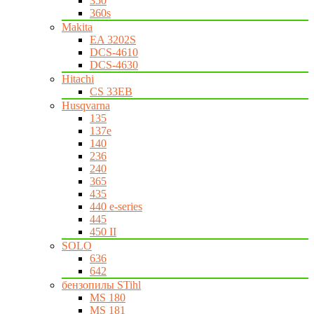
350
360s
Makita
EA 3202S
DCS-4610
DCS-4630
Hitachi
CS 33EB
Husqvarna
135
137e
140
236
240
365
435
440 e-series
445
450 II
SOLO
636
642
бензопилы STihl
MS 180
MS 181