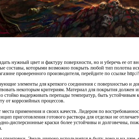
дать нужный цвет и фактуру поверхности, но и уберечь ее от в
ые составы, которыми возможно покрыть любой тип полотна ис
ине проверенного производителя, перейдите по ссылке http://lak
вязующие элементы для крепкого соединения с поверхностью и 
ствовать некоторым критериям. Материал для покрытия должен
о стойко выдерживать перепады температур, быть устойчивым к
ту от коррозийных процессов.
 места применения и своих качеств. Лидером по востребованно
нцип приготовления готового раствора для отделки не отличае
 Водно-дисперсионные краски более устойчивы и долговечны, по
.
и грунтовки. Эмаль широко используется в быту дома и на даче, 