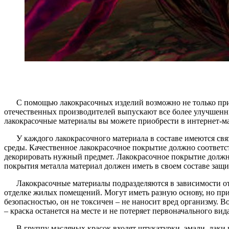
С помощью лакокрасочных изделий возможно не только при
отечественных производителей выпускают все более улучшенн
лакокрасочные материалы вы можете приобрести в интернет-магаз
У каждого лакокрасочного материала в составе имеются с
среды. Качественное лакокрасочное покрытие должно соответ
декорировать нужный предмет. Лакокрасочное покрытие должн
покрытия металла материал должен иметь в своем составе защи
Лакокрасочные материалы подразделяются в зависимости от
отделке жилых помещений. Могут иметь разную основу, но при
безопасностью, он не токсичен – не наносит вред организму.
– краска останется на месте и не потеряет первоначального вида
В группу масляных красок входят штукатурки, эмали, лаки 