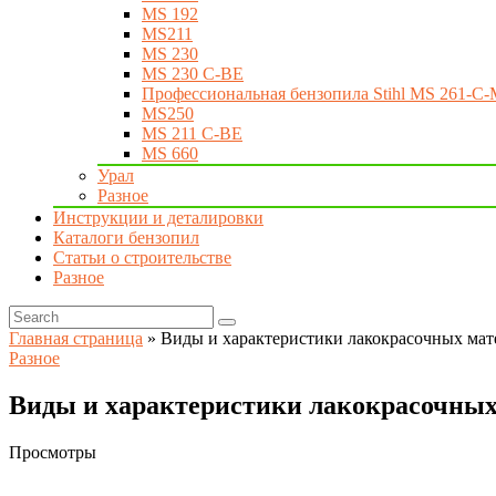
MS 192
MS211
MS 230
MS 230 C-BE
Профессиональная бензопила Stihl MS 261-C-
MS250
MS 211 C-BE
MS 660
Урал
Разное
Инструкции и деталировки
Каталоги бензопил
Статьи о строительстве
Разное
Главная страница
»
Виды и характеристики лакокрасочных мат
Разное
Виды и характеристики лакокрасочных
Просмотры