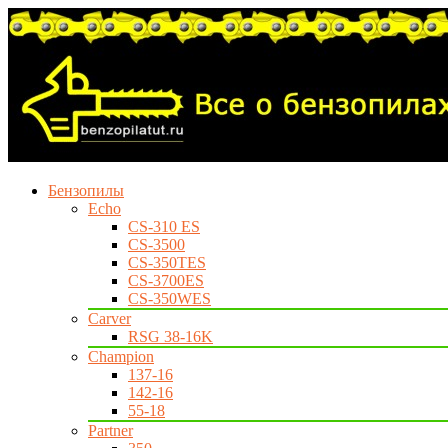
Бензопилы
Echo
CS-310 ES
CS-3500
CS-350TES
CS-3700ES
CS-350WES
Carver
RSG 38-16K
Champion
137-16
142-16
55-18
Partner