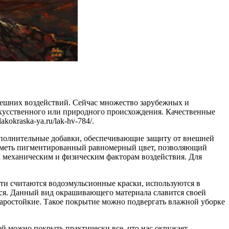
нешних воздействий. Сейчас множество зарубежных и
кусственного или природного происхождения. Качественные
okraska-ya.ru/lak-hv-784/.
дополнительные добавки, обеспечивающие защиту от внешней
 иметь пигментированный равномерный цвет, позволяющий
 механическим и физическим факторам воздействия. Для
сти считаются водоэмульсионные краски, используются в
тся. Данный вид окрашивающего материала славится своей
жаростойкие. Такое покрытие можно подвергать влажной уборке
ей можно покрыть практически все, что нас окружает.