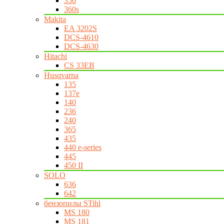
350
360s
Makita
EA 3202S
DCS-4610
DCS-4630
Hitachi
CS 33EB
Husqvarna
135
137e
140
236
240
365
435
440 e-series
445
450 II
SOLO
636
642
бензопилы STihl
MS 180
MS 181