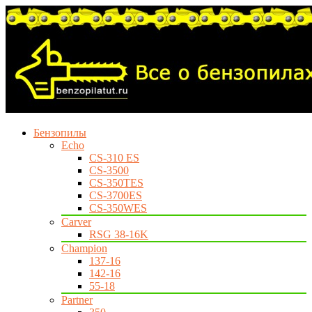
Бензопилы
Echo
CS-310 ES
CS-3500
CS-350TES
CS-3700ES
CS-350WES
Carver
RSG 38-16K
Champion
137-16
142-16
55-18
Partner