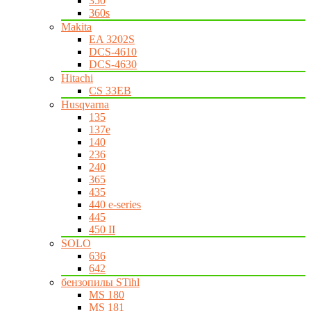
350
360s
Makita
EA 3202S
DCS-4610
DCS-4630
Hitachi
CS 33EB
Husqvarna
135
137e
140
236
240
365
435
440 e-series
445
450 II
SOLO
636
642
бензопилы STihl
MS 180
MS 181