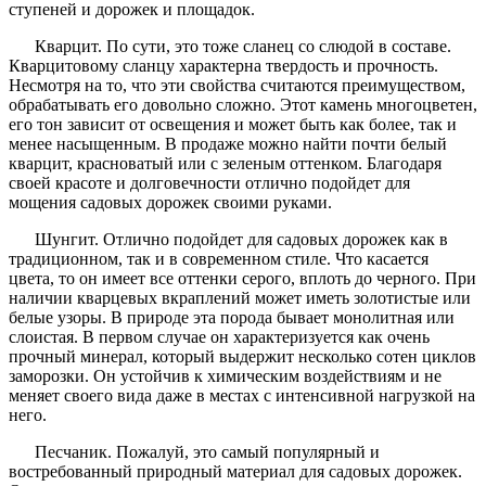
ступеней и дорожек и площадок.
Кварцит. По сути, это тоже сланец со слюдой в составе.
Кварцитовому сланцу характерна твердость и прочность.
Несмотря на то, что эти свойства считаются преимуществом,
обрабатывать его довольно сложно. Этот камень многоцветен,
его тон зависит от освещения и может быть как более, так и
менее насыщенным. В продаже можно найти почти белый
кварцит, красноватый или с зеленым оттенком. Благодаря
своей красоте и долговечности отлично подойдет для
мощения садовых дорожек своими руками.
Шунгит. Отлично подойдет для садовых дорожек как в
традиционном, так и в современном стиле. Что касается
цвета, то он имеет все оттенки серого, вплоть до черного. При
наличии кварцевых вкраплений может иметь золотистые или
белые узоры. В природе эта порода бывает монолитная или
слоистая. В первом случае он характеризуется как очень
прочный минерал, который выдержит несколько сотен циклов
заморозки. Он устойчив к химическим воздействиям и не
меняет своего вида даже в местах с интенсивной нагрузкой на
него.
Песчаник. Пожалуй, это самый популярный и
востребованный природный материал для садовых дорожек.