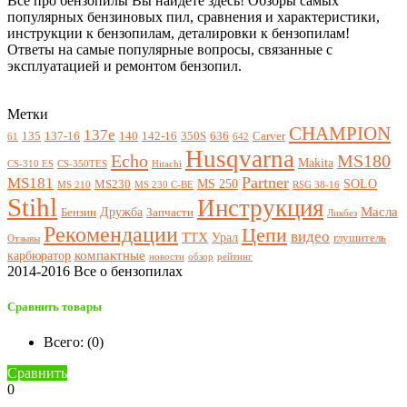
Все про бензопилы Вы найдете здесь! Обзоры самых
популярных бензиновых пил, сравнения и характеристики,
инструкции к бензопилам, деталировки к бензопилам!
Ответы на самые популярные вопросы, связанные с
эксплуатацией и ремонтом бензопил.
Метки
CHAMPION
137e
135
137-16
140
142-16
350S
636
Carver
61
642
Husqvarna
Echo
MS180
Makita
CS-310 ES
CS-350TES
Hitachi
Partner
MS181
MS 250
SOLO
MS230
MS 210
MS 230 C-BE
RSG 38-16
Stihl
Инструкция
Масла
Дружба
Бензин
Запчасти
Ликбез
Рекомендации
Цепи
видео
ТТХ
Урал
глушитель
Отзывы
компактные
карбюратор
новости
обзор
рейтинг
2014-2016 Все о бензопилах
Сравнить товары
Всего: (
0
)
Сравнить
0