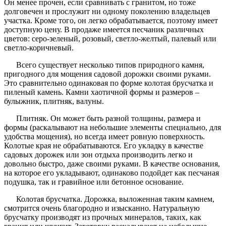
Он менее прочен, если сравнивать с гранитом, но тоже
долговечен и прослужит ни одному поколению владельцев
участка. Кроме того, он легко обрабатывается, поэтому имеет
доступную цену. В продаже имеется песчаник различных
цветов: серо-зеленый, розовый, светло-желтый, палевый или
светло-коричневый.
Всего существует несколько типов природного камня,
пригодного для мощения садовой дорожки своими руками.
Это сравнительно одинаковая по форме колотая брусчатка и
пиленый камень. Камни хаотичной формы и размеров –
булыжник, плитняк, валуны.
Плитняк. Он может быть разной толщины, размера и
формы (раскалывают на небольшие элементы специально, для
удобства мощения), но всегда имеет ровную поверхность.
Колотые края не обрабатываются. Его укладку в качестве
садовых дорожек или зон отдыха производить легко и
довольно быстро, даже своими руками. В качестве основания,
на которое его укладывают, одинаково подойдет как песчаная
подушка, так и гравийное или бетонное основание.
Колотая брусчатка. Дорожка, выложенная таким камнем,
смотрится очень благородно и изысканно. Натуральную
брусчатку производят из прочных минералов, таких, как