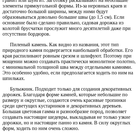
гранит или шунгит. Заготовку раскалывают на небольшие
элементы прямоугольной формы. Из-за неровных краев и
достаточно большой ширины, между ними будут
образовываться довольно большие швы (до 1,5 см). Если
основание было сделано правильно, садовая дорожка из
колотой брусчатки прослужит много десятилетий даже при
отсутствии бордюров.
Пиленый камень. Как видно из названия, этот тип
природного камня подвергается наибольшей обработки. Его
края распиливают ровным срезом и шлифуют. Поэтому при
мощении можно создавать практически монолитное полотно,
с минимальной толщиной шва между отдельными камнями.
Это особенно удобно, если предполагается ходить по ним на
шпильках.
Булыжник. Подходит только для создания декоративных
дорожек. Благодаря форме камней, которые небольшие по
размеру и округлые, создаются очень красивые тропинки
среди цветущих кустарников и декоративных деревьев.
Большая цветовая гамма и разнообразие пород, позволяет
создавать настоящие шедевры, выкладывая не только узкие
дорожки, но и настоящие панно из камня. В силу округлых
форм, ходить по ним очень сложно.