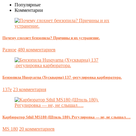
Популярные
Комментарии
Почему глохнет бензопила? Причины и их устранение.
Разное
480 комментариев
Бензопила Husqvarna (Хускварна) 137 -регулировка карбюратора.
137e
23 комментария
Карбюратор Sthil MS180 (Штиль 180). Регулировка — не, не слышал….
MS 180
20 комментариев